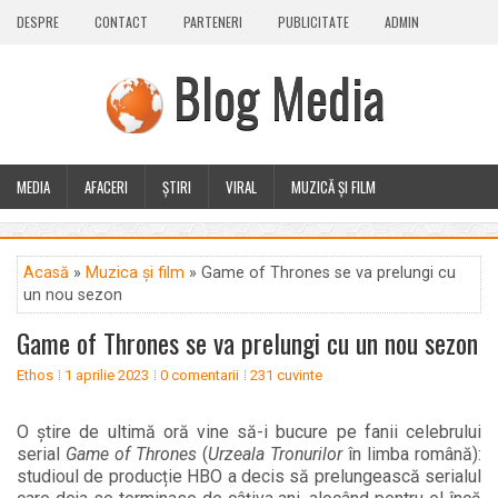
DESPRE
CONTACT
PARTENERI
PUBLICITATE
ADMIN
Blog Media
MEDIA
AFACERI
ȘTIRI
VIRAL
MUZICĂ ȘI FILM
CALEIDOSCOP
BLOG
GUEST POST
PLUS
Acasă
»
Muzica și film
» Game of Thrones se va prelungi cu
un nou sezon
Game of Thrones se va prelungi cu un nou sezon
Ethos
1 aprilie 2023
0 comentarii
231 cuvinte
O știre de ultimă oră vine să-i bucure pe fanii celebrului
serial
Game of Thrones
(
Urzeala Tronurilor
în limba română):
studioul de producție HBO a decis să prelungească serialul