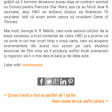
grăbit să îl termine deoarece aveau deja un contract semnat
cu Disney pentru franciza Star Wars, așa că au făcut doar 8
sezoane, deși HBO se arătase dispus să finanțeze 10
sezoane. Iată că acum avem șansa să revedem
Game of
Thrones
.
Mai mult, George R. R. Martin, care este autorul cărților de la
baza serialului, a fost contactat de către HBO și a promis că
va scrie în cel mai scurt timp o nouă carte, care să acopere
evenimentele din acest nou sezon pe care studioul
american de film vrea să îl producă, astfel încât scenariștii
și regizorii să n-o mai dea în bară și de data asta.
Later edit:
continuarea
<< Știrea trecută a fost un pamflet de 1 aprilie
Avem nevoie de mai multă cultură >>