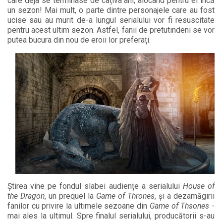
care deja se terminase de câțiva ani, alocând pentru el încă
un sezon! Mai mult, o parte dintre personajele care au fost
ucise sau au murit de-a lungul serialului vor fi resuscitate
pentru acest ultim sezon. Astfel, fanii de pretutindeni se vor
putea bucura din nou de eroii lor preferați.
Știrea vine pe fondul slabei audiențe a serialului
House of
the Dragon
, un prequel la
Game of Thrones
, și a dezamăgirii
fanilor cu privire la ultimele sezoane din
Game of Thsones
-
mai ales la ultimul. Spre finalul serialului, producătorii s-au