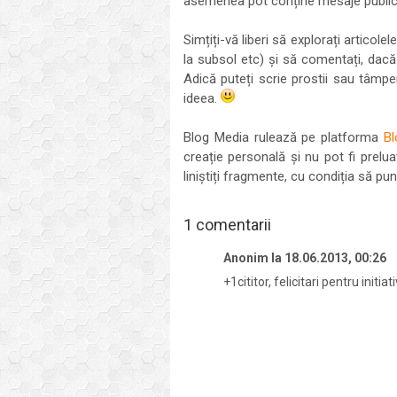
asemenea pot conține mesaje publici
Simțiți-vă liberi să explorați articole
la subsol etc) și să comentați, dacă 
Adică puteți scrie prostii sau tâmpen
ideea.
Blog Media rulează pe platforma
Bl
creație personală și nu pot fi prelu
liniștiți fragmente, cu condiția să pu
1 comentarii
Anonim
la
18.06.2013, 00:26
+1cititor, felicitari pentru initiati