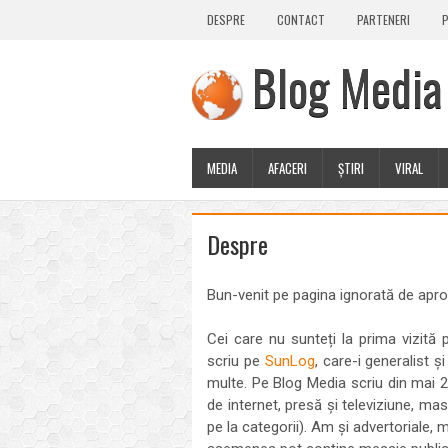
DESPRE
CONTACT
PARTENERI
P
Blog Media
MEDIA
AFACERI
ȘTIRI
VIRAL
Despre
Bun-venit pe pagina ignorată de apr
Cei care nu sunteți la prima vizită
scriu pe
SunLog
, care-i generalist 
multe. Pe Blog Media scriu din mai 2
de internet, presă și televiziune, ma
pe la categorii). Am și advertoriale,