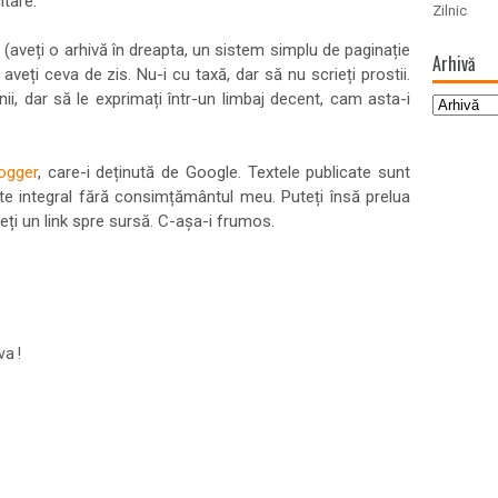
tare.
Zilnic
le (aveți o arhivă în dreapta, un sistem simplu de paginație
Arhivă
aveți ceva de zis. Nu-i cu taxă, dar să nu scrieți prostii.
ii, dar să le exprimați într-un limbaj decent, cam asta-i
ogger
, care-i deținută de Google. Textele publicate sunt
ate integral fără consimțământul meu. Puteți însă prelua
neți un link spre sursă. C-așa-i frumos.
va !