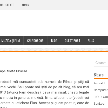
UBLICITATE
ADMIN
MUZICĂ ȘI FILM
CALEIDOSCOP
BLOG
GUEST POST
PLUS
oape toată lumea!
Blogroll
 probabil mă cunoașteți sub numele de Ethos și știți că
Amiralul
și mai vechi. Sau poate mă știți de pe alt blog, că am mai
Computer
013 (atunci l-am deschis), ceva mai nișat: chestii legate
Life is G
ss-media în general, muzică, filme, afaceri etc (vedeți voi
 marcate cu eticheta Plus. Accept și guest posturi, care de
SunLog