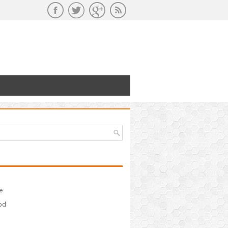
e
ood