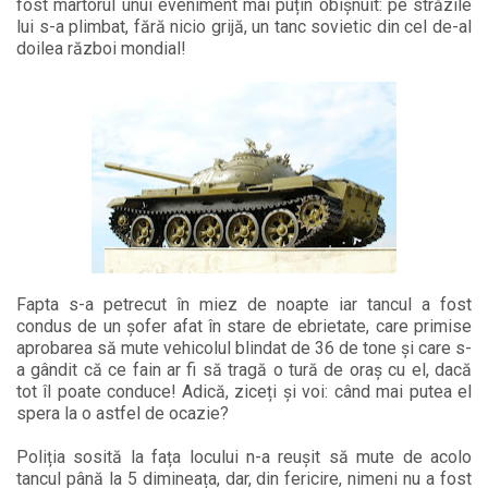
fost martorul unui eveniment mai puțin obișnuit: pe străzile
lui s-a plimbat, fără nicio grijă, un tanc sovietic din cel de-al
doilea război mondial!
Fapta s-a petrecut în miez de noapte iar tancul a fost
condus de un șofer afat în stare de ebrietate, care primise
aprobarea să mute vehicolul blindat de 36 de tone și care s-
a gândit că ce fain ar fi să tragă o tură de oraș cu el, dacă
tot îl poate conduce! Adică, ziceți și voi: când mai putea el
spera la o astfel de ocazie?
Poliția sosită la fața locului n-a reușit să mute de acolo
tancul până la 5 dimineața, dar, din fericire, nimeni nu a fost