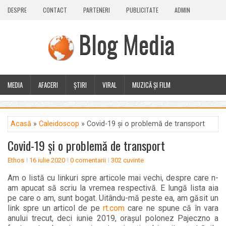
DESPRE
CONTACT
PARTENERI
PUBLICITATE
ADMIN
Blog Media
MEDIA
AFACERI
ȘTIRI
VIRAL
MUZICĂ ȘI FILM
CALEIDOSCOP
BLOG
GUEST POST
PLUS
Acasă
»
Caleidoscop
» Covid-19 și o problemă de transport
Covid-19 și o problemă de transport
Ethos
16 iulie 2020
0 comentarii
302 cuvinte
Am o listă cu linkuri spre articole mai vechi, despre care n-
am apucat să scriu la vremea respectivă. E lungă lista aia
pe care o am, sunt bogat. Uitându-mă peste ea, am găsit un
link spre un articol de pe
rt.com
care ne spune că în vara
anului trecut, deci iunie 2019, orașul polonez Pajeczno a