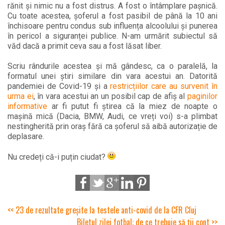
rănit și nimic nu a fost distrus. A fost o întâmplare pașnică.
Cu toate acestea, șoferul a fost pasibil de până la 10 ani
închisoare pentru condus sub influența alcoolului și punerea
în pericol a siguranței publice. N-am urmărit subiectul să
văd dacă a primit ceva sau a fost lăsat liber.
Scriu rândurile acestea și mă gândesc, ca o paralelă, la
formatul unei știri similare din vara acestui an. Datorită
pandemiei de Covid-19 și a
restricțiilor care au survenit în
urma ei
, în vara acestui an un posibil cap de afiș al
paginilor
informative
ar fi putut fi știrea că la miez de noapte o
mașină mică (Dacia, BMW, Audi, ce vreți voi) s-a plimbat
nestingherită prin oraș fără ca șoferul să aibă autorizație de
deplasare.
Nu credeți că-i puțin ciudat?
<< 23 de rezultate greșite la testele anti-covid de la CFR Cluj
Biletul zilei fotbal: de ce trebuie să ții cont >>