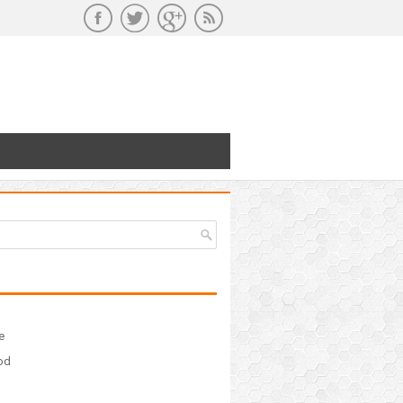
e
ood