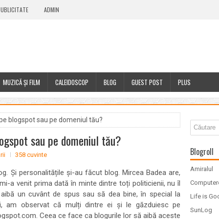
UBLICITATE
ADMIN
MUZICĂ ȘI FILM
CALEIDOSCOP
BLOG
GUEST POST
PLUS
 pe blogspot sau pe domeniul tău?
logspot sau pe domeniul tău?
Blogroll
ii
358 cuvinte
Amiralul
g. Și personalitățile și-au făcut blog. Mircea Badea are,
-a venit prima dată în minte dintre toți politicienii, nu îl
Computer
ă aibă un cuvânt de spus sau să dea bine, în special la
Life is G
uși, am observat că mulți dintre ei și le găzduiesc pe
SunLog
spot.com. Ceea ce face ca blogurile lor să aibă aceste