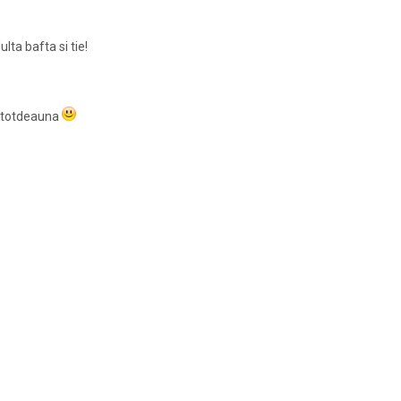
lta bafta si tie!
intotdeauna