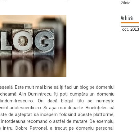
Zilnic
Arhivă
șeală. Este mult mai bine să îți faci un blog pe domeniul
 cheamă Alin Dumintrecu, îți poți cumpăra un domeniu
alindumitrescu.ro. Ori dacă blogul tău se numește
niul adolescentin.ro. Și așa mai departe. Bineînțeles că
este de așteptat să începem folosind aceste platforme,
 Eu întotdeauna recomand o astfel de mutare. De exemplu,
re intru, Dobre Petronel, a trecut pe domeniu personal: