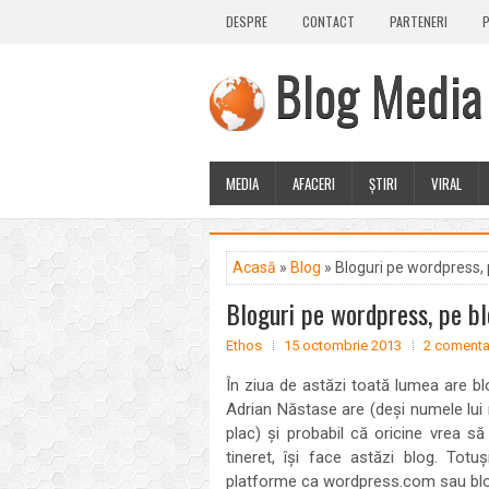
DESPRE
CONTACT
PARTENERI
P
Blog Media
MEDIA
AFACERI
ȘTIRI
VIRAL
Acasă
»
Blog
» Bloguri pe wordpress,
Bloguri pe wordpress, pe b
Ethos
15 octombrie 2013
2 comentar
În ziua de astăzi toată lumea are blo
Adrian Năstase are (deși numele lui mi
plac) și probabil că oricine vrea s
tineret, își face astăzi blog. Tot
platforme ca wordpress.com sau blog