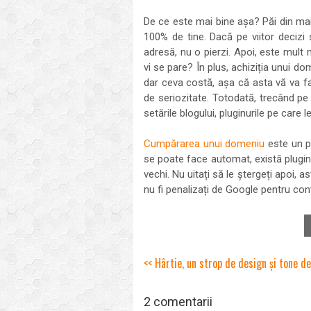
De ce este mai bine așa? Păi din mai
100% de tine. Dacă pe viitor decizi 
adresă, nu o pierzi. Apoi, este mu
vi se pare? În plus, achiziția unui d
dar ceva costă, așa că asta vă va fa
de seriozitate. Totodată, trecând pe 
setările blogului, pluginurile pe care 
Cumpărarea unui domeniu
este un pr
se poate face automat, există pluginu
vechi. Nu uitați să le ștergeți apoi, 
nu fi penalizați de Google pentru conț
<< Hârtie, un strop de design și tone d
2 comentarii