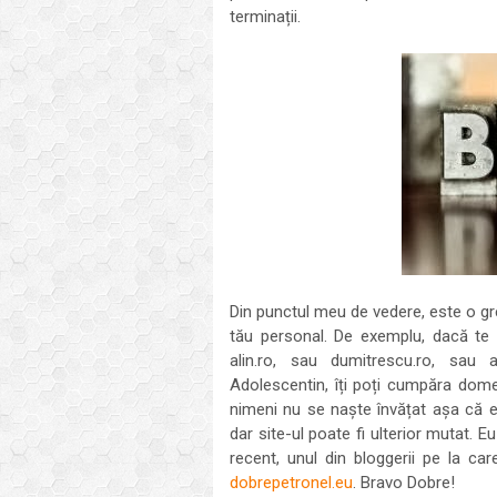
terminații.
Din punctul meu de vedere, este o gre
tău personal. De exemplu, dacă te
alin.ro, sau dumitrescu.ro, sau 
Adolescentin, îți poți cumpăra dome
nimeni nu se naște învățat așa că 
dar site-ul poate fi ulterior mutat.
recent, unul din bloggerii pe la ca
dobrepetronel.eu
. Bravo Dobre!