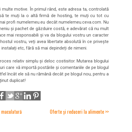
 multe motive. În primul rând, este adresa ta, controlată
să te muți la o altă firmă de hosting, te muți cu tot cu
lt mai profi numelemeu.eu decât numelemeu.ceva.com. Nu
omeniu și pachet de găzduire costă, e adevărat că nu mult
ce mai responsabili și va da blogului vostru un caracter
hostul vostru, veți avea libertate absolută în ce privește
le instalați etc, fără să mai depindeți de nimeni.
oces relativ simplu și deloc costisitor. Mutarea blogului
ri care vă importă postările și comentariile de pe blogul
astfel încât ele să nu rămână decât pe blogul nou, pentru a
inut duplicat!
e maculatură
Oferte și reduceri la alimente >>