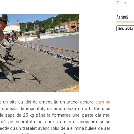
Zilnic
Arhivă
 un site cu idei de amenajări un articol despre
cum se
ardoseala de impurități, se amorsează cu o bidinea, se
 de șapă de 25 kg până la formarea unei paste cât mai
rnă pe suprafața pe care vrem s-o acoperim și se
ectiv cu un trafalet având rolul de a elimina bulele de aer