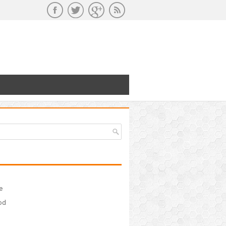
e
ood