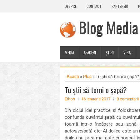
DESPRE
CONTACT
PARTENERI
P
Blog Media
MEDIA
AFACERI
ȘTIRI
VIRAL
Acasă
»
Plus
» Tu știi să torni o șapă?
Tu știi să torni o șapă?
Ethos
16 ianuarie 2017
0 comentarii
Din ciclul idei practice și folosito
confunda cuvântul
șapă
cu cuvântu
toarnă într-o încăpere sau zonă 
autonivelantă
etc. Al doilea este un
doilea nu prea mai este cunoscut în