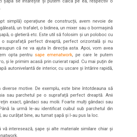
i șapa se întărește și putem călca pe ea, respectiv o
.
apt simplă) operațiune de construcții, avem nevoie de
găleată, un trafalet, o bidinea, un mixer sau o bormașină
pă, o gletieră etc. Este util să folosim și un poloboc cu
 suprafață perfect dreaptă, perfect orizontală și nu
presupun că ne va ajuta în direcția asta. Apoi, vom avea
utem opta pentru
sape emenatwork
, pe care le putem
 și le primim acasă prin curierat rapid. Cu mai puțin de
ă autonivelantă de interior, cu uscare și întărire rapidă,
 diverse motive. De exemplu, este bine întotdeauna să
ia sau parchetul pe o suprafață perfect dreaptă. Anii
 rețin exact, gândaci sau molii. Foarte mulți gândaci sau
Până la urmă le-au identificat cuibul sub parchetul din
 au curățat bine, au turnat șapă și l-au pus la loc.
ă vă interesează, șape și alte materiale similare chiar și
enatwork.