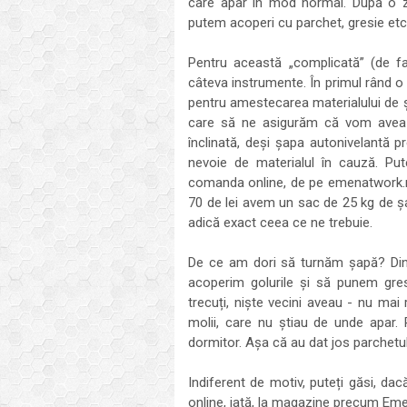
care apar în mod normal. După o z
putem acoperi cu parchet, gresie etc
Pentru această „complicată” (de f
câteva instrumente. În primul rând o 
pentru amestecarea materialului de șa
care să ne asigurăm că vom avea o
înclinată, deși șapa autonivelantă 
nevoie de materialul în cauză. P
comanda online, de pe emenatwork.ro,
70 de lei avem un sac de 25 kg de șap
adică exact ceea ce ne trebuie.
De ce am dori să turnăm șapă? Din
acoperim golurile și să punem gres
trecuți, niște vecini aveau - nu mai
molii, care nu știau de unde apar. 
dormitor. Așa că au dat jos parchetul,
Indiferent de motiv, puteți găsi, dac
online, iată, la magazine precum Em