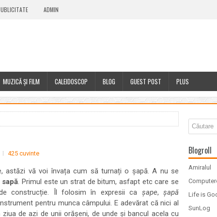
UBLICITATE
ADMIN
MUZICĂ ȘI FILM
CALEIDOSCOP
BLOG
GUEST POST
PLUS
Blogroll
425 cuvinte
Amiralul
are, astăzi vă voi învața cum să turnați o șapă. A nu se
l
sapă
. Primul este un strat de bitum, asfapt etc care se
Computer
de construcție. Îl folosim în expresii ca
șape
,
șapă
Life is G
 instrument pentru munca câmpului. E adevărat că nici al
SunLog
 ziua de azi de unii orășeni, de unde și bancul acela cu