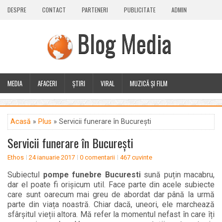
DESPRE
CONTACT
PARTENERI
PUBLICITATE
ADMIN
Blog Media
MEDIA
AFACERI
ȘTIRI
VIRAL
MUZICĂ ȘI FILM
CALEIDOSCOP
BLOG
GUEST POST
PLUS
Acasă
»
Plus
» Servicii funerare în București
Servicii funerare în București
Ethos
24 ianuarie 2017
0 comentarii
467 cuvinte
Subiectul
pompe funebre Bucuresti
sună puțin macabru,
dar el poate fi orișicum util. Face parte din acele subiecte
care sunt oarecum mai greu de abordat dar până la urmă
parte din viața noastră. Chiar dacă, uneori, ele marchează
sfârșitul vieții altora. Mă refer la momentul nefast în care îți