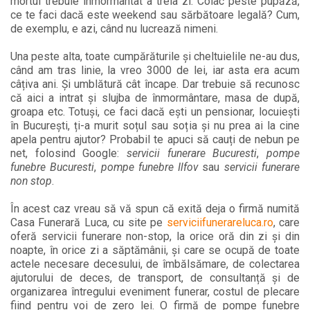
mortul trebuie înmormântat a treia zi. Colac peste pupăză,
ce te faci dacă este weekend sau sărbătoare legală? Cum,
de exemplu, e azi, când nu lucrează nimeni.
Una peste alta, toate cumpărăturile și cheltuielile ne-au dus,
când am tras linie, la vreo 3000 de lei, iar asta era acum
câțiva ani. Și umblătură cât încape. Dar trebuie să recunosc
că aici a intrat și slujba de înmormântare, masa de după,
groapa etc. Totuși, ce faci dacă ești un pensionar, locuiești
în București, ți-a murit soțul sau soția și nu prea ai la cine
apela pentru ajutor? Probabil te apuci să cauți de nebun pe
net, folosind Google:
servicii funerare Bucuresti
,
pompe
funebre Bucuresti
,
pompe funebre Ilfov
sau
servicii funerare
non stop
.
În acest caz vreau să vă spun că exită deja o firmă numită
Casa Funerară Luca, cu site pe
serviciifunerareluca.ro
, care
oferă servicii funerare non-stop, la orice oră din zi și din
noapte, în orice zi a săptămânii, și care se ocupă de toate
actele necesare decesului, de îmbălsămare, de colectarea
ajutorului de deces, de transport, de consultanță și de
organizarea întregului eveniment funerar, costul de plecare
fiind pentru voi de zero lei. O firmă de pompe funebre