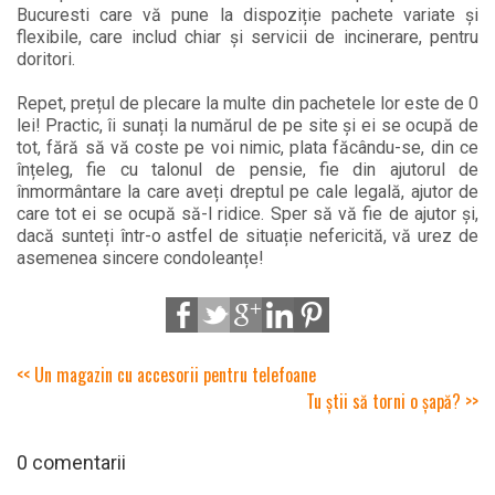
Bucuresti care vă pune la dispoziție pachete variate și
flexibile, care includ chiar și servicii de incinerare, pentru
doritori.
Repet, prețul de plecare la multe din pachetele lor este de 0
lei! Practic, îi sunați la numărul de pe site și ei se ocupă de
tot, fără să vă coste pe voi nimic, plata făcându-se, din ce
înțeleg, fie cu talonul de pensie, fie din ajutorul de
înmormântare la care aveți dreptul pe cale legală, ajutor de
care tot ei se ocupă să-l ridice. Sper să vă fie de ajutor și,
dacă sunteți într-o astfel de situație nefericită, vă urez de
asemenea sincere condoleanțe!
<< Un magazin cu accesorii pentru telefoane
Tu știi să torni o șapă? >>
0 comentarii