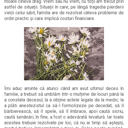
moare cineva drag. Vrem sau nu vrem, cu toții am trecut prin
astfel de situații. Situații în care, pe lângă tragedia pierderii
vieții celui iubit, familia are de rezolvat câteva probleme de
ordin practic și care implică costuri financiare.
Îmi aduc aminte că atunci când am avut ultimul deces în
familie, a trebuit să umblăm într-o mulțime de locuri până la
a constata decesul, la a obține actele legale de la medic, la
a plăti anestezistul ca să-l formolizeze pe decedat, să îl
bărbierească, să îl spele, să îl îmbrace, apoi caută sicriu,
caută lumânări, în fine, a fost o adevărată tevatură. Iar toate
acestea trebuie rezolvate pe loc, că nu ai timp să aștepți,