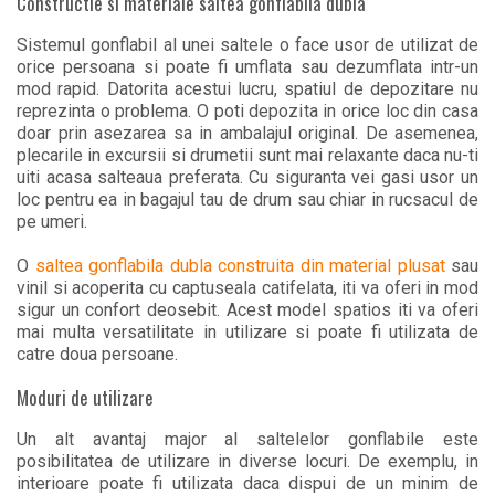
Constructie si materiale saltea gonflabila dubla
Sistemul gonflabil al unei saltele o face usor de utilizat de
orice persoana si poate fi umflata sau dezumflata intr-un
mod rapid. Datorita acestui lucru, spatiul de depozitare nu
reprezinta o problema. O poti depozita in orice loc din casa
doar prin asezarea sa in ambalajul original. De asemenea,
plecarile in excursii si drumetii sunt mai relaxante daca nu-ti
uiti acasa salteaua preferata. Cu siguranta vei gasi usor un
loc pentru ea in bagajul tau de drum sau chiar in rucsacul de
pe umeri.
O
saltea gonflabila dubla construita din material plusat
sau
vinil si acoperita cu captuseala catifelata, iti va oferi in mod
sigur un confort deosebit. Acest model spatios iti va oferi
mai multa versatilitate in utilizare si poate fi utilizata de
catre doua persoane.
Moduri de utilizare
Un alt avantaj major al saltelelor gonflabile este
posibilitatea de utilizare in diverse locuri. De exemplu, in
interioare poate fi utilizata daca dispui de un minim de