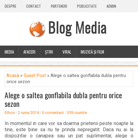
DESPRE
CONTACT
PARTENERI
PUBLICITATE
ADMIN
Blog Media
MEDIA
AFACERI
ȘTIRI
VIRAL
MUZICĂ ȘI FILM
CALEIDOSCOP
BLOG
GUEST POST
PLUS
Acasă
»
Guest Post
» Alege o saltea gonflabila dubla pentru
orice sezon
Alege o saltea gonflabila dubla pentru orice
sezon
Ethos
2 iunie 2014
0 comentarii
359 cuvinte
In momentul in care vor sa doarma prietenii peste noapte la
tine, este bine sa nu te prinda nepregatit. Daca nu ai la
dispozitie o canapea sau un pat suplimentar, alege o