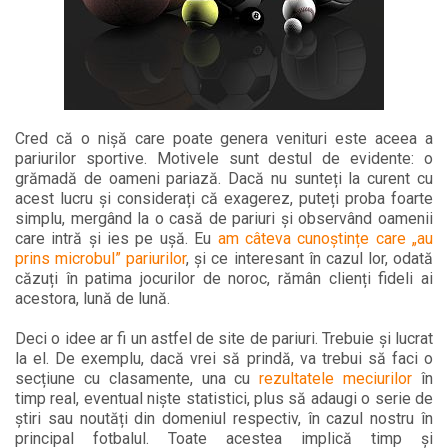
Cred că o nișă care poate genera venituri este aceea a
pariurilor sportive. Motivele sunt destul de evidente: o
grămadă de oameni pariază. Dacă nu sunteți la curent cu
acest lucru și considerați că exagerez, puteți proba foarte
simplu, mergând la o casă de pariuri și observând oamenii
care intră și ies pe ușă. Eu
am câteva cunoștințe care „au
prins microbul” pariurilor
, și ce interesant în cazul lor, odată
căzuți în patima jocurilor de noroc, rămân clienți fideli ai
acestora, lună de lună.
Deci o idee ar fi un astfel de site de pariuri. Trebuie și lucrat
la el. De exemplu, dacă vrei să prindă, va trebui să faci o
secțiune cu clasamente, una cu
rezultatele meciurilor
în
timp real, eventual niște statistici, plus să adaugi o serie de
știri sau noutăți din domeniul respectiv, în cazul nostru în
principal fotbalul. Toate acestea implică timp și