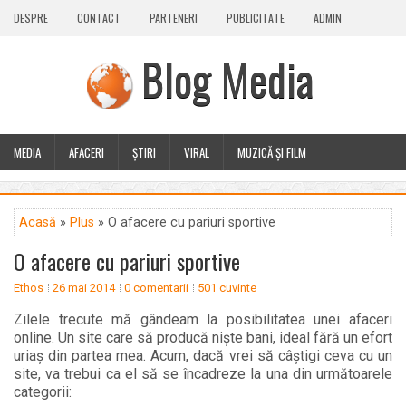
DESPRE
CONTACT
PARTENERI
PUBLICITATE
ADMIN
Blog Media
MEDIA
AFACERI
ȘTIRI
VIRAL
MUZICĂ ȘI FILM
CALEIDOSCOP
BLOG
GUEST POST
PLUS
Acasă
»
Plus
» O afacere cu pariuri sportive
O afacere cu pariuri sportive
Ethos
26 mai 2014
0 comentarii
501 cuvinte
Zilele trecute mă gândeam la posibilitatea unei afaceri
online. Un site care să producă niște bani, ideal fără un efort
uriaș din partea mea. Acum, dacă vrei să câștigi ceva cu un
site, va trebui ca el să se încadreze la una din următoarele
categorii: