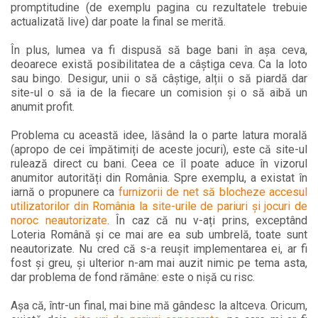
promptitudine (de exemplu pagina cu rezultatele trebuie
actualizată live) dar poate la final se merită.
În plus, lumea va fi dispusă să bage bani în așa ceva,
deoarece există posibilitatea de a câștiga ceva. Ca la loto
sau bingo. Desigur, unii o să câștige, alții o să piardă dar
site-ul o să ia de la fiecare un comision și o să aibă un
anumit profit.
Problema cu această idee, lăsând la o parte latura morală
(apropo de cei împătimiți de aceste jocuri), este că site-ul
rulează direct cu bani. Ceea ce îl poate aduce în vizorul
anumitor autorități din România. Spre exemplu, a existat în
iarnă o propunere ca
furnizorii de net să blocheze accesul
utilizatorilor din România la site-urile de pariuri și jocuri de
noroc neautorizate
. În caz că nu v-ați prins, exceptând
Loteria Română și ce mai are ea sub umbrelă, toate sunt
neautorizate. Nu cred că s-a reușit implementarea ei, ar fi
fost și greu, și ulterior n-am mai auzit nimic pe tema asta,
dar problema de fond rămâne: este o nișă cu risc.
Așa că, într-un final, mai bine mă gândesc la altceva. Oricum,