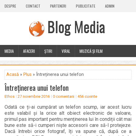
DESPRE
CONTACT
PARTENERI
PUBLICITATE
ADMIN
Blog Media
MEDIA
AFACERI
ȘTIRI
VIRAL
MUZICĂ ȘI FILM
CALEIDOSCOP
BLOG
GUEST POST
PLUS
Acasă
»
Plus
» Întreținerea unui telefon
Întreținerea unui telefon
Ethos
27 noiembrie 2016
0 comentarii
456 cuvinte
Odată ce ți-ai cumpărat un telefon scump, iar acest lucru
este valabil și la orice alt obiect electronic de valoare,
primul pas important pentru menținerea lui în condiții cât mai
bune este să-i cumperi niște accesorii care să-l protejeze.
Dacă întrebi orice fotograf, îți va spune că, după ce a