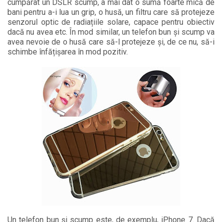
cumpărat un DSLR scump, a mai dat o sumă foarte mică de
bani pentru a-i lua un grip, o husă, un filtru care să protejeze
senzorul optic de radiațiile solare, capace pentru obiectiv
dacă nu avea etc. În mod similar, un telefon bun și scump va
avea nevoie de o husă care să-l protejeze și, de ce nu, să-i
schimbe înfățișarea în mod pozitiv.
Un telefon bun și scump este, de exemplu, iPhone 7. Dacă