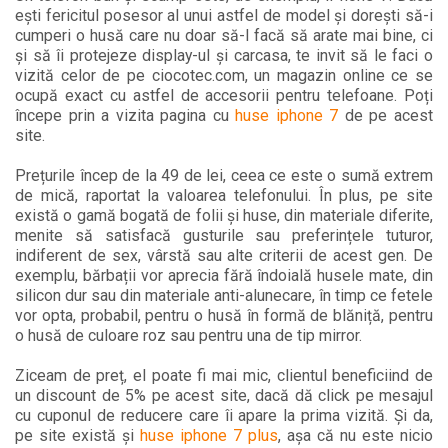
ești fericitul posesor al unui astfel de model și dorești să-i
cumperi o husă care nu doar să-l facă să arate mai bine, ci
și să îi protejeze display-ul și carcasa, te invit să le faci o
vizită celor de pe ciocotec.com, un magazin online ce se
ocupă exact cu astfel de accesorii pentru telefoane. Poți
începe prin a vizita pagina cu
huse iphone 7
de pe acest
site.
Prețurile încep de la 49 de lei, ceea ce este o sumă extrem
de mică, raportat la valoarea telefonului. În plus, pe site
există o gamă bogată de folii și huse, din materiale diferite,
menite să satisfacă gusturile sau preferințele tuturor,
indiferent de sex, vârstă sau alte criterii de acest gen. De
exemplu, bărbații vor aprecia fără îndoială husele mate, din
silicon dur sau din materiale anti-alunecare, în timp ce fetele
vor opta, probabil, pentru o husă în formă de blăniță, pentru
o husă de culoare roz sau pentru una de tip mirror.
Ziceam de preț, el poate fi mai mic, clientul beneficiind de
un discount de 5% pe acest site, dacă dă click pe mesajul
cu cuponul de reducere care îi apare la prima vizită. Și da,
pe site există și
huse iphone 7 plus
, așa că nu este nicio