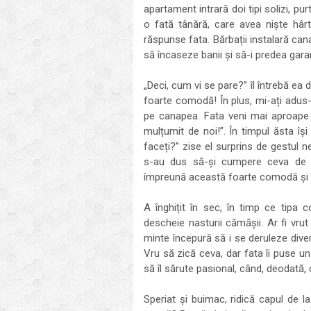
apartament intrară doi tipi solizi, p
o fată tânără, care avea niște hârtii
răspunse fata. Bărbații instalară can
să încaseze banii și să-i predea garan
„Deci, cum vi se pare?” îl întrebă ea d
foarte comodă! În plus, mi-ați adus-
pe canapea. Fata veni mai aproape ș
mulțumit de noi!”. În timpul ăsta îș
faceți?” zise el surprins de gestul n
s-au dus să-și cumpere ceva de
împreună această foarte comodă și el
A înghițit în sec, în timp ce tipa
descheie nasturii cămășii. Ar fi vrut
minte începură să i se deruleze diver
Vru să zică ceva, dar fata îi puse un
să îl sărute pasional, când, deodată, 
Speriat și buimac, ridică capul de la