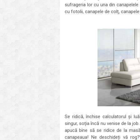
sufrageria lor cu una din canapelele
cu fotolii, canapele de colț, canapele 
Se ridică, închise calculatorul și l
singur, soția încă nu venise de la job
apucă bine să se ridice de la masă
canapeaua! Ne deschideți vă rog?” 