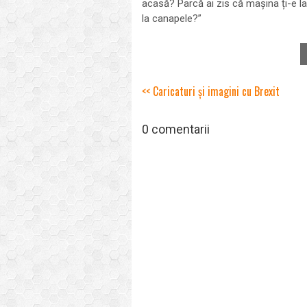
acasă? Parcă ai zis că mașina ți-e la
la canapele?”
<< Caricaturi și imagini cu Brexit
0 comentarii