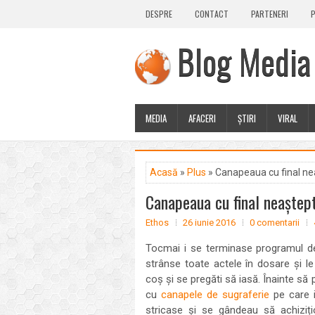
DESPRE
CONTACT
PARTENERI
P
Blog Media
MEDIA
AFACERI
ȘTIRI
VIRAL
Acasă
»
Plus
» Canapeaua cu final ne
Canapeaua cu final neaștep
Ethos
26 iunie 2016
0 comentarii
Tocmai i se terminase programul de l
strânse toate actele în dosare și le
coș și se pregăti să iasă. Înainte să
cu
canapele de sugraferie
pe care i
stricase și se gândeau să achiziț