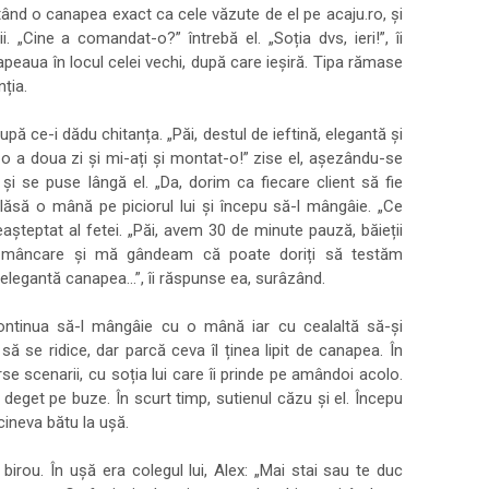
urtând o canapea exact ca cele văzute de el pe acaju.ro, și
. „Cine a comandat-o?” întrebă el. „Soția dvs, ieri!”, îi
apeaua în locul celei vechi, după care ieșiră. Tipa rămase
ția.
upă ce-i dădu chitanța. „Păi, destul de ieftină, elegantă și
o a doua zi și mi-ați și montat-o!” zise el, așezându-se
i se puse lângă el. „Da, dorim ca fiecare client să fie
i lăsă o mână pe piciorul lui și începu să-l mângâie. „Ce
eașteptat al fetei. „Păi, avem 30 de minute pauză, băieții
 mâncare și mă gândeam că poate doriți să testăm
egantă canapea...”, îi răspunse ea, surâzând.
 continua să-l mângâie cu o mână iar cu cealaltă să-și
 să se ridice, dar parcă ceva îl ținea lipit de canapea. În
se scenarii, cu soția lui care îi prinde pe amândoi acolo.
 deget pe buze. În scurt timp, sutienul căzu și el. Începu
cineva bătu la ușă.
 birou. În ușă era colegul lui, Alex: „Mai stai sau te duc