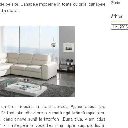
Zilnic
 de pe site. Canapele moderne în toate culorile, canapele
din stofă...
Arhivă
uă un taxi - mașina lui era în service. Ajunse acasă; era
. De fapt, știa că azi are o zi mai lungă. Mâncă rapid și nu
, când cineva sună la interfon. „Bună ziua, v-am adus
- îl interpelă o voce feminină. Spre surpriza lui, în