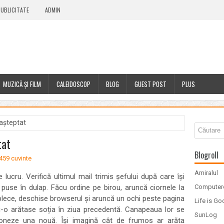
UBLICITATE
ADMIN
MUZICĂ ȘI FILM
CALEIDOSCOP
BLOG
GUEST POST
PLUS
așteptat
tat
Blogroll
459 cuvinte
Amiralul
ucru. Verifică ultimul mail trimis șefului după care își
 puse în dulap. Făcu ordine pe birou, aruncă ciornele la
Computer
 plece, deschise browserul și aruncă un ochi peste pagina
Life is G
-o arătase soția în ziua precedentă. Canapeaua lor se
SunLog
ioneze una nouă. Își imagină cât de frumos ar arăta