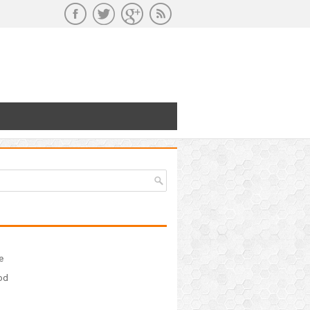
e
ood