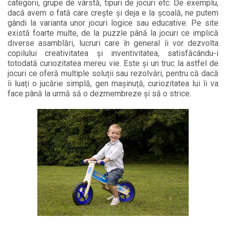
categorii, grupe de vârstă, tipuri de jocuri etc. De exemplu,
dacă avem o fată care crește și deja e la școală, ne putem
gândi la varianta unor jocuri logice sau educative. Pe site
există foarte multe, de la puzzle până la jocuri ce implică
diverse asamblări, lucruri care în general îi vor dezvolta
copilului creativitatea și inventivitatea, satisfăcându-i
totodată curiozitatea mereu vie. Este și un truc la astfel de
jocuri ce oferă multiple soluții sau rezolvări, pentru că dacă
îi luați o jucărie simplă, gen mașinuță, curiozitatea lui îi va
face până la urmă să o dezmembreze și să o strice.