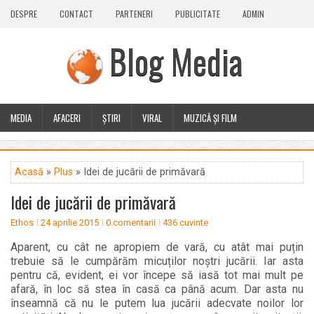
DESPRE
CONTACT
PARTENERI
PUBLICITATE
ADMIN
Blog Media
MEDIA
AFACERI
ȘTIRI
VIRAL
MUZICĂ ȘI FILM
CALEIDOSCOP
BLOG
GUEST POST
PLUS
Acasă
»
Plus
» Idei de jucării de primăvară
Idei de jucării de primăvară
Ethos
24 aprilie 2015
0 comentarii
436 cuvinte
Aparent, cu cât ne apropiem de vară, cu atât mai puțin
trebuie să le cumpărăm micuților noștri jucării. Iar asta
pentru că, evident, ei vor începe să iasă tot mai mult pe
afară, în loc să stea în casă ca până acum. Dar asta nu
înseamnă că nu le putem lua jucării adecvate noilor lor