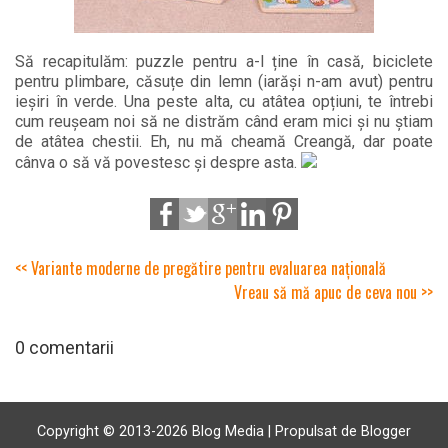
Să recapitulăm: puzzle pentru a-l ține în casă, biciclete
pentru plimbare, căsuțe din lemn (iarăși n-am avut) pentru
ieșiri în verde. Una peste alta, cu atâtea opțiuni, te întrebi
cum reușeam noi să ne distrăm când eram mici și nu știam
de atâtea chestii. Eh, nu mă cheamă Creangă, dar poate
cânva o să vă povestesc și despre asta.
<< Variante moderne de pregătire pentru evaluarea națională
Vreau să mă apuc de ceva nou >>
0 comentarii
Copyright © 2013-
2026 Blog Media | Propulsat de Blogger