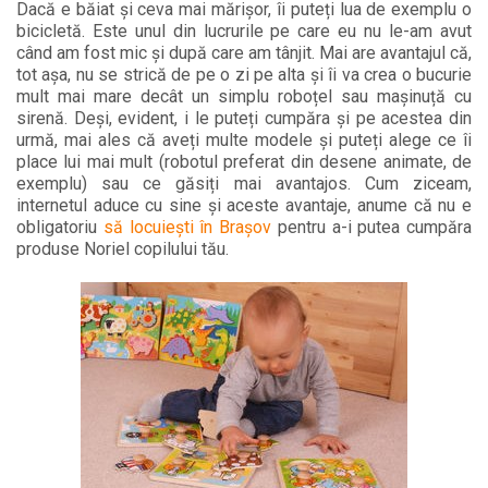
Dacă e băiat și ceva mai mărișor, îi puteți lua de exemplu o
bicicletă. Este unul din lucrurile pe care eu nu le-am avut
când am fost mic și după care am tânjit. Mai are avantajul că,
tot așa, nu se strică de pe o zi pe alta și îi va crea o bucurie
mult mai mare decât un simplu roboțel sau mașinuță cu
sirenă. Deși, evident, i le puteți cumpăra și pe acestea din
urmă, mai ales că aveți multe modele și puteți alege ce îi
place lui mai mult (robotul preferat din desene animate, de
exemplu) sau ce găsiți mai avantajos. Cum ziceam,
internetul aduce cu sine și aceste avantaje, anume că nu e
obligatoriu
să locuiești în Brașov
pentru a-i putea cumpăra
produse Noriel copilului tău.