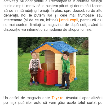
activități. Nu doar pentru a-i recompensa în anumite situații,
ci din simplul motiv că le suntem părinți și dorim să-i facem
să se simtă iubiți și fericiți. În plus, spre deosebire de alte
generații, noi le putem lua și cele mai frumoase sau
interesante (și de ce nu, ieftine)
jucarii copii
, pentru că azi
nu mai suntem limitați la magazinul de după colț, având la
dispoziție via internet o sumedenie de shopuri online.
Un astfel de magazin este
Toyz.ro
. Avantajul specializării
pe nișa jucăriilor este că vom găsi acolo totul sortat pe