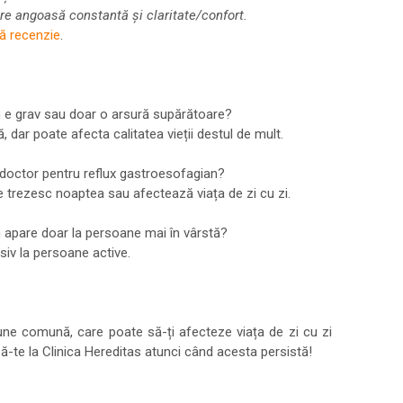
tre angoasă constantă și claritate/confort.
ă recenzie
.
n e grav sau doar o arsură supărătoare?
 dar poate afecta calitatea vieții destul de mult.
 doctor pentru reflux gastroesofagian?
e trezesc noaptea sau afectează viața de zi cu zi.
n apare doar la persoane mai în vârstă?
usiv la persoane active.
une comună, care poate să-ți afecteze viața de zi cu zi
-te la Clinica Hereditas atunci când acesta persistă!