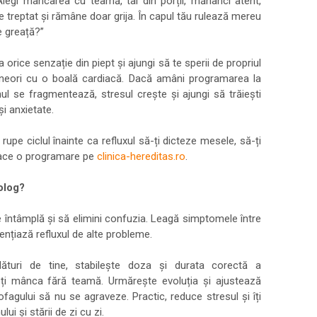
legi mâncarea cu teamă, tai din porții, mănânci atent,
re treptat și rămâne doar grija. În capul tău rulează mereu
e greață?”
la orice senzație din piept și ajungi să te sperii de propriul
uneori cu o boală cardiacă. Dacă amâni programarea la
l se fragmentează, stresul crește și ajungi să trăiești
și anxietate.
rupe ciclul înainte ca refluxul să-ți dicteze mesele, să-ți
i face o programare pe
clinica-hereditas.ro
.
olog?
se întâmplă și să elimini confuzia. Leagă simptomele între
ențiază refluxul de alte probleme.
alături de tine, stabilește doza și durata corectă a
oți mânca fără teamă. Urmărește evoluția și ajustează
esofagului să nu se agraveze. Practic, reduce stresul și îți
i și stării de zi cu zi.