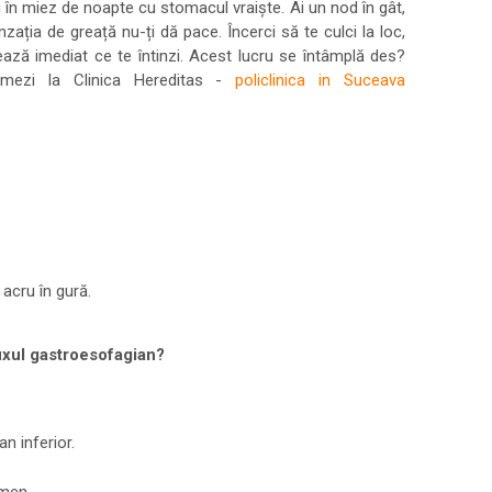
i în miez de noapte cu stomacul vraiște. Ai un nod în gât,
ația de greață nu-ți dă pace. Încerci să te culci la loc,
ază imediat ce te întinzi. Acest lucru se întâmplă des?
mezi la Clinica Hereditas -
policlinica in Suceava
acru în gură.
xul gastroesofagian?
an inferior.