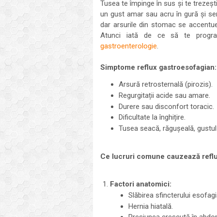
Tusea te împinge în sus și te trezeșt
un gust amar sau acru în gură și senz
dar arsurile din stomac se accentue
Atunci iată de ce să te progra
gastroenterologie
.
Simptome reflux gastroesofagian:
Arsură retrosternală (pirozis).
Regurgitații acide sau amare.
Durere sau disconfort toracic.
Dificultate la înghițire.
Tusea seacă, răgușeală, gustul 
Ce lucruri comune cauzează reflu
Factori anatomici:
Slăbirea sfincterului esofagi
Hernia hiatală.