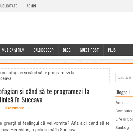
UBLICITATE
ADMIN
MUZICĂ ȘI FILM
CALEIDOSCOP
BLOG
GUEST POST
PLUS
troesofagian și când să te programezi la
Suceava
ofagian și când să te programezi la
Blogroll
linică în Suceava
Amiralul
632 cuvinte
Computer
Life is G
 greață și feelingul că vei vomita? Află aici când să te
SunLog
inica Hereditas, o policlinică în Suceava.