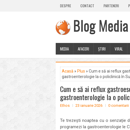
DESPRE
CONTACT
PARTENERI
P
Blog Media
MEDIA
AFACERI
ȘTIRI
VIRAL
Acasă
»
Plus
» Cum e să ai reflux gas
gastroenterologie la o policlinică în 
Cum e să ai reflux gastroes
gastroenterologie la o polic
Ethos
23 ianuarie 2026
0 comentarii
Te trezești noaptea cu o senzație de
programezi la gastroenterologie le Cl