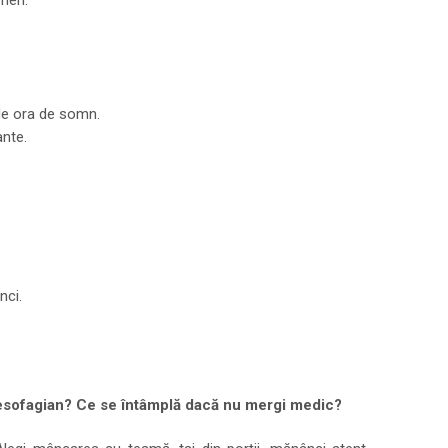
men.
 de ora de somn.
ante.
nci.
oesofagian? Ce se întâmplă dacă nu mergi medic?