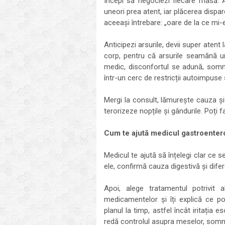
Începi să negociezi fiecare masă. A
uneori prea atent, iar plăcerea dispa
aceeași întrebare: „oare de la ce mi-
Anticipezi arsurile, devii super atent 
corp, pentru că arsurile seamănă 
medic, disconfortul se adună, somnu
într-un cerc de restricții autoimpuse 
Mergi la consult, lămurește cauza și 
terorizeze nopțile și gândurile. Poț
Cum te ajută medicul gastroenter
Medicul te ajută să înțelegi clar ce 
ele, confirmă cauza digestivă și difer
Apoi, alege tratamentul potrivit 
medicamentelor și îți explică ce p
planul la timp, astfel încât iritația 
redă controlul asupra meselor, somnulu