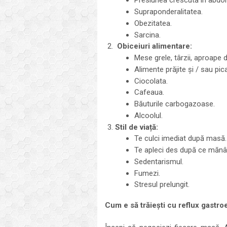
Presiunea crescută în abdo
Supraponderalitatea.
Obezitatea.
Sarcina.
Obiceiuri alimentare:
Mese grele, târzii, aproape
Alimente prăjite și / sau pic
Ciocolata.
Cafeaua.
Băuturile carbogazoase.
Alcoolul.
Stil de viață:
Te culci imediat după masă.
Te apleci des după ce mănâ
Sedentarismul.
Fumezi.
Stresul prelungit.
Cum e să trăiești cu reflux gastr