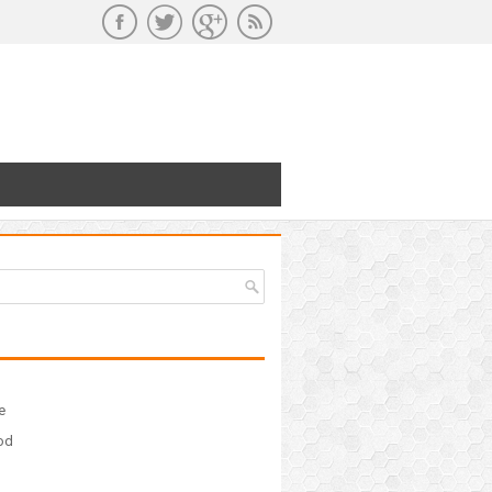
e
ood