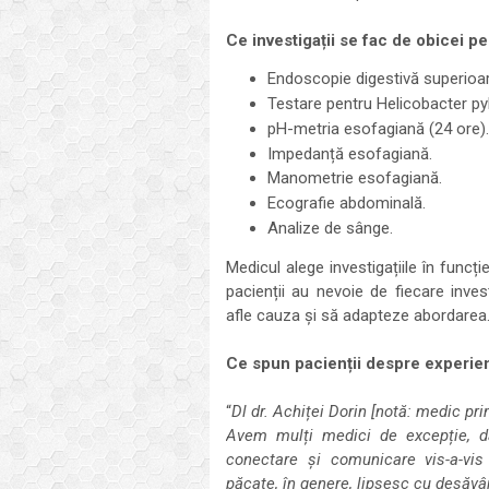
Ce investigații se fac de obicei p
Endoscopie digestivă superioar
Testare pentru Helicobacter pyl
pH-metria esofagiană (24 ore).
Impedanță esofagiană.
Manometrie esofagiană.
Ecografie abdominală.
Analize de sânge.
Medicul alege investigațiile în funcț
pacienții au nevoie de fiecare inves
afle cauza și să adapteze abordarea
Ce spun pacienții despre experien
“
Dl dr. Achiței Dorin [notă: medic pr
Avem mulți medici de excepție, d
conectare și comunicare vis-a-vis
păcate, în genere, lipsesc cu desăvâ