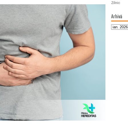
Zilnic
Arhivă