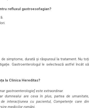
entru refluxul gastroesofagian?
ă.
ori.
ie de simptome, durată și răspunsul la tratament. Nu toți
tigație. Gastroenterologul le selectează astfel încât să
.
ța la Clinica Hereditas?
imar gastroenterologie] este extraordinar.
ar dumnealui are ceva în plus, partea de umanitate,
 de interacțiunea cu pacientul, Competențe care din
rșire medicilor români.