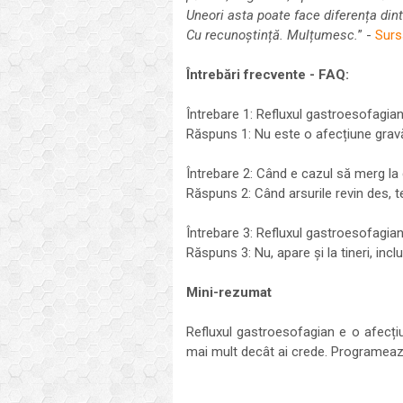
Uneori asta poate face diferența din
Cu recunoștință. Mulțumesc.
” -
Surs
Întrebări frecvente - FAQ:
Întrebare 1: Refluxul gastroesofagia
Răspuns 1: Nu este o afecțiune gravă,
Întrebare 2: Când e cazul să merg la
Răspuns 2: Când arsurile revin des, t
Întrebare 3: Refluxul gastroesofagia
Răspuns 3: Nu, apare și la tineri, incl
Mini-rezumat
Refluxul gastroesofagian e o afecți
mai mult decât ai crede. Programează