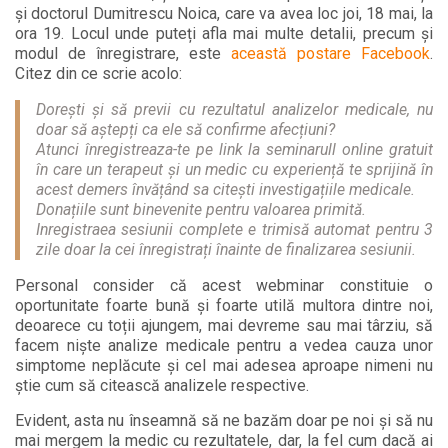
și doctorul Dumitrescu Noica, care va avea loc joi, 18 mai, la
ora 19. Locul unde puteți afla mai multe detalii, precum și
modul de înregistrare, este
această postare Facebook
.
Citez din ce scrie acolo:
Dorești și să previi cu rezultatul analizelor medicale, nu
doar să aștepți ca ele să confirme afecțiuni?
Atunci înregistreaza-te pe link la seminarull online gratuit
în care un terapeut și un medic cu experiență te sprijină în
acest demers învățând sa citești investigațiile medicale.
Donațiile sunt binevenite pentru valoarea primită.
Inregistraea sesiunii complete e trimisă automat pentru 3
zile doar la cei înregistrați înainte de finalizarea sesiunii.
Personal consider că acest webminar constituie o
oportunitate foarte bună și foarte utilă multora dintre noi,
deoarece cu toții ajungem, mai devreme sau mai târziu, să
facem niște analize medicale pentru a vedea cauza unor
simptome neplăcute și cel mai adesea aproape nimeni nu
știe cum să citească analizele respective.
Evident, asta nu înseamnă să ne bazăm doar pe noi și să nu
mai mergem la medic cu rezultatele, dar, la fel cum dacă ai