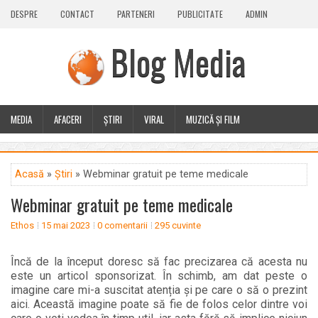
DESPRE
CONTACT
PARTENERI
PUBLICITATE
ADMIN
Blog Media
MEDIA
AFACERI
ȘTIRI
VIRAL
MUZICĂ ȘI FILM
CALEIDOSCOP
BLOG
GUEST POST
PLUS
Acasă
»
Știri
» Webminar gratuit pe teme medicale
Webminar gratuit pe teme medicale
Ethos
15 mai 2023
0 comentarii
295 cuvinte
Încă de la început doresc să fac precizarea că acesta nu
este un articol sponsorizat. În schimb, am dat peste o
imagine care mi-a suscitat atenția și pe care o să o prezint
aici. Această imagine poate să fie de folos celor dintre voi