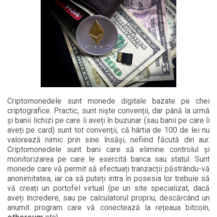
Criptomonedele sunt monede digitale bazate pe chei
criptografice. Practic, sunt niște convenții, dar până la urmă
și banii lichizi pe care îi aveți în buzunar (sau banii pe care îi
aveți pe card) sunt tot convenții, că hârtia de 100 de lei nu
valorează nimic prin sine însăși, nefiind făcută din aur.
Criptomonedele sunt bani care să elimine controlul și
monitorizarea pe care le exercită banca sau statul. Sunt
monede care vă permit să efectuați tranzacții păstrându-vă
anonimitatea, iar ca să puteți intra în posesia lor trebuie să
vă creați un portofel virtual (pe un site specializat, dacă
aveți încredere, sau pe calculatorul propriu, descărcând un
anumit program care vă conectează la rețeaua bitcoin,