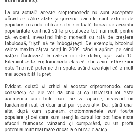
ethereum
etc).
La ora actuală aceste croptomonede nu sunt acceptate
oficial de către state și guverne, dar ele sunt extrem de
populare în rândul utilizatorilor din toată lumea, iar această
popularitate continuă să le propulseze tot mai mult, pentru
că, evident, investind într-o monedă cu rată de creștere
fabuloasă, "riști" să te îmbogățești. De exemplu, bitcoinul
valora maxim câțiva cenți în 2009, când a apărut, pe când
astăzi fluctuează la câteva mii de dolari, ușor sub 10.
Bitcoinul este criptomoneda clasică, dar acum
ethereum
este împinsă puternic din spate, având avantajul că e mult
mai accesibilă la preț.
Evident, există și critici ai acestor criptomonede, care
consideră că ele vor da chix și că universul lor este
asemenea unei bule care se va sparge, neavând un
fundament real, ci doar unul pur speculativ. Dar, până una-
alta, după cum spuneam, criptomonedele sunt foarte
populare și cei care sunt atenți la cursul lor pot face niște
afaceri frumoase vânzând și cumpărând, cu un profit
potențial mult mai mare decât la o bursă clasică.