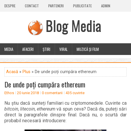
DESPRE
CONTACT
PARTENERI
PUBLICITATE
ADMIN
Blog Media
MEDIA
AFACERI
ȘTIRI
VIRAL
MUZICĂ ȘI FILM
CALEIDOSCOP
BLOG
GUEST POST
PLUS
Acasă
»
Plus
» De unde poți cumpăra ethereum
De unde poți cumpăra ethereum
Ethos
20 iunie 2018
0 comentarii
435 cuvinte
Nu știu dacă sunteți familiari cu criptomonedele. Cuvinte ca
bitcoin
,
litecoin
,
ethereum
vă spun ceva? Dacă da, puteți sări
direct la paragrafele dinspre final. Dacă nu, o scurtă dar
probabil necesară introducere: