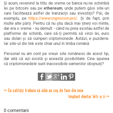
Și acum, revenind la titlu: de vreme ce banca nu ne schimbă
lei pe bitcoini sau pe
ethereum
, unde putem găsi site-uri
care facilitează astfel de tranzacții sau investiții? Păi, de
exemplu, pe
https://www.cryptocoin.pro/
. Și de fapt, prin
multe alte părți. Pentru că nu știu dacă mai țineți voi minte,
dar era o vreme - nu demult - când nu prea existau astfel de
platforme de schimb, care să-ți permită să vinzi lei, euro
sau dolari și să cumperi criptomonede. Astăzi, e puzderie.
Iar site-ul din link este chiar unul în limba română.
Personal nu am cont pe vreun site românesc de acest tip,
dar iată că azi există și această posibilitate. Cine spunea
că criptomonedele sunt inaccesibile oamenilor obișnuiți?
<< Ce calități trebuie să aibă un coș de fum din inox
Implant dentar într-o zi >>
0 comentarii