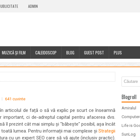
UBLICITATE
ADMIN
MUZICĂ ȘI FILM
CALEIDOSCOP
BLOG
GUEST POST
PLUS
Blogroll
641 cuvinte
Amiralul
 în articolul de față o să vă explic pe scurt ce înseamnă
ar important, ci de-adreptul capital pentru afacerea dvs.
Computer
ă îl prezint cât mai simplu și "băbește" posibil, așa încât
Life is G
re toată lumea. Pentru informații mai complexe și
Strategii
SunLog
tura cu un expert SEO care să vă ajute (inclusiv practic).