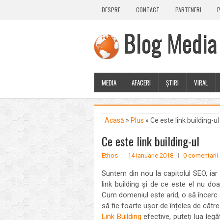
DESPRE
CONTACT
PARTENERI
P
Blog Media
MEDIA
AFACERI
ȘTIRI
VIRAL
Acasă
»
Plus
» Ce este link building-ul
Ce este link building-ul
Ethos
14 ianuarie 2018
0 comentarii
Suntem din nou la capitolul SEO, iar
link building și de ce este el nu do
Cum domeniul este arid, o să încerc s
să fie foarte ușor de înțeles de căt
Link Building
efective, puteți lua legă