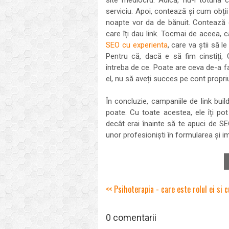
site mediocru. Adică, nu-i totuna 
serviciu. Apoi, contează și cum obții
noapte vor da de bănuit. Contează c
care îți dau link. Tocmai de aceea, c
SEO cu experienta
, care va știi să 
Pentru că, dacă e să fim cinstiți,
întreba de ce. Poate are ceva de-a 
el, nu să aveți succes pe cont propri
În concluzie, campaniile de link bui
poate. Cu toate acestea, ele îți po
decât erai înainte să te apuci de SE
unor profesioniști în formularea și im
<< Psihoterapia - care este rolul ei si 
0 comentarii