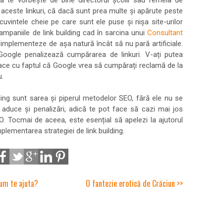
că te vorbește de bine directorul școlii sau femeia de
 aceste linkuri, că dacă sunt prea multe și apărute peste
uvintele cheie pe care sunt ele puse și nișa site-urilor
ampaniile de link building cad în sarcina unui
Consultant
le implementeze de așa natură încât să nu pară artificiale.
 Google penalizează cumpărarea de linkuri. V-ați putea
face cu faptul că Google vrea să cumpărați reclamă de la
u.
lding sunt sarea și piperul metodelor SEO, fără ele nu se
t aduce și penalizări, adică te pot face să cazi mai jos
O. Tocmai de aceea, este esențial să apelezi la ajutorul
plementarea strategiei de link building.
cum te ajuta?
O fantezie erotică de Crăciun >>