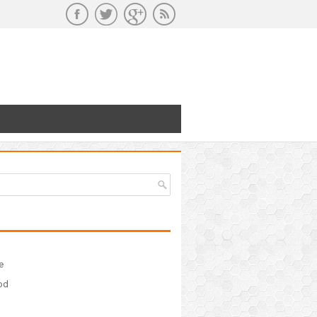
e
ood