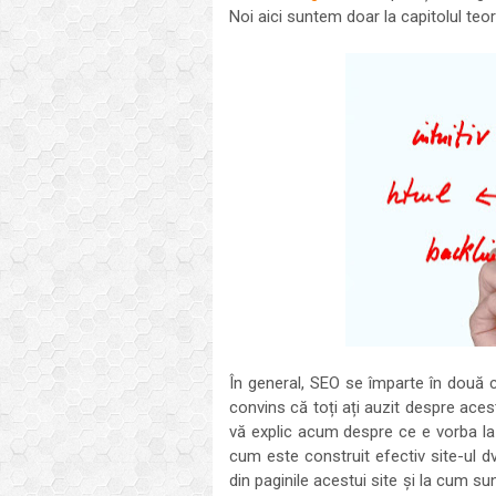
Noi aici suntem doar la capitolul teo
În general, SEO se împarte în două 
convins că toți ați auzit despre aces
vă explic acum despre ce e vorba la
cum este construit efectiv site-ul d
din paginile acestui site și la cum s