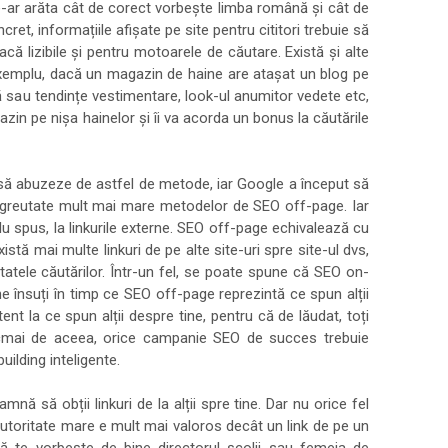
-ar arăta cât de corect vorbește limba română și cât de
ncret, informațiile afișate pe site pentru cititori trebuie să
acă lizibile și pentru motoarele de căutare. Există și alte
xemplu, dacă un magazin de haine are atașat un blog pe
 sau tendințe vestimentare, look-ul anumitor vedete etc,
in pe nișa hainelor și îi va acorda un bonus la căutările
 să abuzeze de astfel de metode, iar Google a început să
 greutate mult mai mare metodelor de SEO off-page. Iar
 spus, la linkurile externe. SEO off-page echivalează cu
istă mai multe linkuri de pe alte site-uri spre site-ul dvs,
tatele căutărilor. Într-un fel, se poate spune că SEO on-
e însuți în timp ce SEO off-page reprezintă ce spun alții
ent la ce spun alții despre tine, pentru că de lăudat, toți
cmai de aceea, orice campanie SEO de succes trebuie
building inteligente.
amnă să obții linkuri de la alții spre tine. Dar nu orice fel
o autoritate mare e mult mai valoros decât un link de pe un