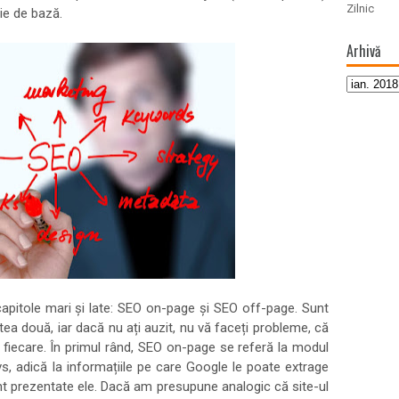
Zilnic
rie de bază.
Arhivă
capitole mari și late: SEO on-page și SEO off-page. Sunt
tea două, iar dacă nu ați auzit, nu vă faceți probleme, că
 fiecare. În primul rând, SEO on-page se referă la modul
vs, adică la informațiile pe care Google le poate extrage
unt prezentate ele. Dacă am presupune analogic că site-ul