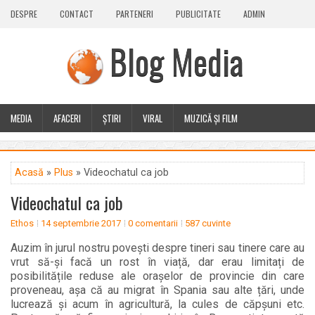
DESPRE
CONTACT
PARTENERI
PUBLICITATE
ADMIN
Blog Media
MEDIA
AFACERI
ȘTIRI
VIRAL
MUZICĂ ȘI FILM
CALEIDOSCOP
BLOG
GUEST POST
PLUS
Acasă
»
Plus
» Videochatul ca job
Videochatul ca job
Ethos
14 septembrie 2017
0 comentarii
587 cuvinte
Auzim în jurul nostru povești despre tineri sau tinere care au
vrut să-și facă un rost în viață, dar erau limitați de
posibilitățile reduse ale orașelor de provincie din care
proveneau, așa că au migrat în Spania sau alte țări, unde
lucrează și acum în agricultură, la cules de căpșuni etc.