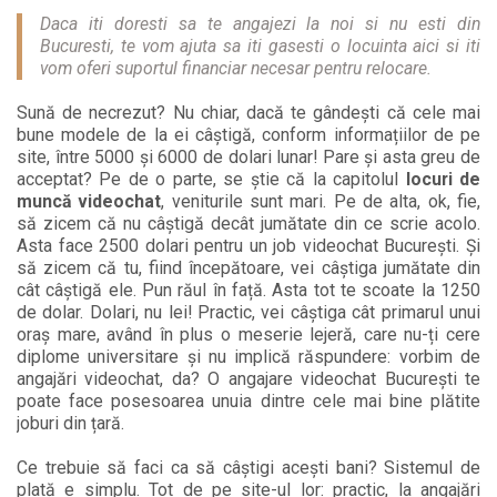
Daca iti doresti sa te angajezi la noi si nu esti din
Bucuresti, te vom ajuta sa iti gasesti o locuinta aici si iti
vom oferi suportul financiar necesar pentru relocare.
Sună de necrezut? Nu chiar, dacă te gândești că cele mai
bune modele de la ei câștigă, conform informațiilor de pe
site, între 5000 și 6000 de dolari lunar! Pare și asta greu de
acceptat? Pe de o parte, se știe că la capitolul
locuri de
muncă videochat
, veniturile sunt mari. Pe de alta, ok, fie,
să zicem că nu câștigă decât jumătate din ce scrie acolo.
Asta face 2500 dolari pentru un job videochat București. Și
să zicem că tu, fiind începătoare, vei câștiga jumătate din
cât câștigă ele. Pun răul în față. Asta tot te scoate la 1250
de dolar. Dolari, nu lei! Practic, vei câștiga cât primarul unui
oraș mare, având în plus o meserie lejeră, care nu-ți cere
diplome universitare și nu implică răspundere: vorbim de
angajări videochat, da? O angajare videochat București te
poate face posesoarea unuia dintre cele mai bine plătite
joburi din țară.
Ce trebuie să faci ca să câștigi acești bani? Sistemul de
plată e simplu. Tot de pe site-ul lor: practic, la angajări