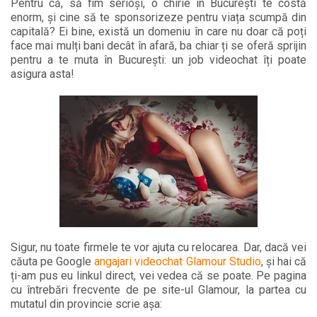
Pentru că, să fim serioși, o chirie în București te costă
enorm, și cine să te sponsorizeze pentru viața scumpă din
capitală? Ei bine, există un domeniu în care nu doar că poți
face mai mulți bani decât în afară, ba chiar ți se oferă sprijin
pentru a te muta în București: un job videochat îți poate
asigura asta!
Sigur, nu toate firmele te vor ajuta cu relocarea. Dar, dacă vei
căuta pe Google
angajari videochat Glamour Studio
, și hai că
ți-am pus eu linkul direct, vei vedea că se poate. Pe pagina
cu întrebări frecvente de pe site-ul Glamour, la partea cu
mutatul din provincie scrie așa: