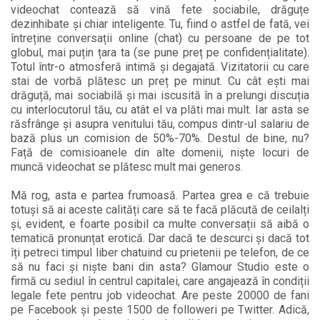
videochat contează să vină fete sociabile, drăguțe
dezinhibate și chiar inteligente. Tu, fiind o astfel de fată, vei
întreține conversații online (chat) cu persoane de pe tot
globul, mai puțin țara ta (se pune preț pe confidențialitate).
Totul într-o atmosferă intimă și degajată. Vizitatorii cu care
stai de vorbă plătesc un preț pe minut. Cu cât ești mai
drăguță, mai sociabilă și mai iscusită în a prelungi discuția
cu interlocutorul tău, cu atât el va plăti mai mult. Iar asta se
răsfrânge și asupra venitului tău, compus dintr-ul salariu de
bază plus un comision de 50%-70%. Destul de bine, nu?
Față de comisioanele din alte domenii, niște locuri de
muncă videochat se plătesc mult mai generos.
Mă rog, asta e partea frumoasă. Partea grea e că trebuie
totuși să ai aceste calități care să te facă plăcută de ceilalți
și, evident, e foarte posibil ca multe conversații să aibă o
tematică pronunțat erotică. Dar dacă te descurci și dacă tot
îți petreci timpul liber chatuind cu prietenii pe telefon, de ce
să nu faci și niște bani din asta? Glamour Studio este o
firmă cu sediul în centrul capitalei, care angajează în condiții
legale fete pentru job videochat. Are peste 20000 de fani
pe Facebook și peste 1500 de followeri pe Twitter. Adică,