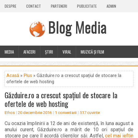
DESPRE
CONTACT
PARTENERI
PUBLICITATE
ADMIN
Blog Media
MEDIA
AFACERI
ȘTIRI
VIRAL
MUZICĂ ȘI FILM
CALEIDOSCOP
BLOG
GUEST POST
PLUS
Acasă
»
Plus
» Găzduire.ro a crescut spațiul de stocare la
ofertele de web hosting
Găzduire.ro a crescut spațiul de stocare la
ofertele de web hosting
Ethos
20 decembrie 2016
1 comentarii
517 cuvinte
Cu ocazia împlinirii a 12 de ani de existență, în luna august a
anului curent, Găzduire.ro a mărit de 10 ori spațiul de
stocare pe care îl acordă clienților săi. Astfel,
cel mai ieftin