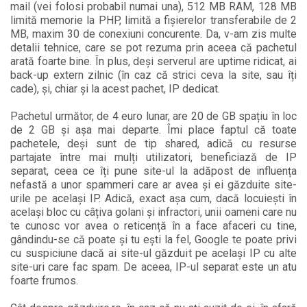
mail (vei folosi probabil numai una), 512 MB RAM, 128 MB
limită memorie la PHP, limită a fișierelor transferabile de 2
MB, maxim 30 de conexiuni concurente. Da, v-am zis multe
detalii tehnice, care se pot rezuma prin aceea că pachetul
arată foarte bine. În plus, deși serverul are uptime ridicat, ai
back-up extern zilnic (în caz că strici ceva la site, sau îți
cade), și, chiar și la acest pachet, IP dedicat.
Pachetul următor, de 4 euro lunar, are 20 de GB spațiu în loc
de 2 GB și așa mai departe. Îmi place faptul că toate
pachetele, deși sunt de tip shared, adică cu resurse
partajate între mai mulți utilizatori, beneficiază de IP
separat, ceea ce îți pune site-ul la adăpost de influența
nefastă a unor spammeri care ar avea și ei găzduite site-
urile pe același IP. Adică, exact așa cum, dacă locuiești în
același bloc cu câțiva golani și infractori, unii oameni care nu
te cunosc vor avea o reticență în a face afaceri cu tine,
gândindu-se că poate și tu ești la fel, Google te poate privi
cu suspiciune dacă ai site-ul găzduit pe același IP cu alte
site-uri care fac spam. De aceea, IP-ul separat este un atu
foarte frumos.