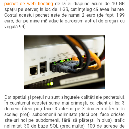
pachet de web hosting
de la ei dispune acum de 10 GB
spațiu pe server, în loc de 1 GB, cât înțeleg că avea înainte.
Costul acestui pachet este de numai 2 euro (de fapt, 1.99
euro, dar pe mine mă aduc la paroxism astfel de prețuri, cu
virgulă 99).
Dar spațiul și prețul nu sunt singurele calități ale pachetului.
În cuantumul acestei sume mai primești, ca client al lor, 3
domenii (deci poți face 3 site-uri pe 3 domenii diferite în
același preț), subdomenii nelimitate (deci poți face oricâte
site-uri noi pe subdomenii, fără să plătești în plus), trafic
nelimitat, 30 de baze SQL (prea multe), 100 de adrese de