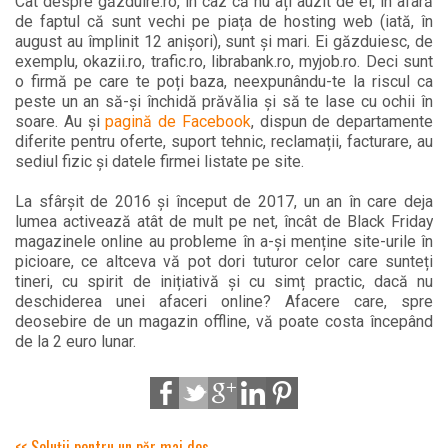
Cât despre găzduire.ro, în caz că nu ați auzit de ei, în afară
de faptul că sunt vechi pe piața de hosting web (iată, în
august au împlinit 12 anișori), sunt și mari. Ei găzduiesc, de
exemplu, okazii.ro, trafic.ro, librabank.ro, myjob.ro. Deci sunt
o firmă pe care te poți baza, neexpunându-te la riscul ca
peste un an să-și închidă prăvălia și să te lase cu ochii în
soare. Au și
pagină de Facebook
, dispun de departamente
diferite pentru oferte, suport tehnic, reclamații, facturare, au
sediul fizic și datele firmei listate pe site.
La sfârșit de 2016 și început de 2017, un an în care deja
lumea activează atât de mult pe net, încât de Black Friday
magazinele online au probleme în a-și menține site-urile în
picioare, ce altceva vă pot dori tuturor celor care sunteți
tineri, cu spirit de inițiativă și cu simț practic, dacă nu
deschiderea unei afaceri online? Afacere care, spre
deosebire de un magazin offline, vă poate costa începând
de la 2 euro lunar.
<< Soluții pentru un păr mai des