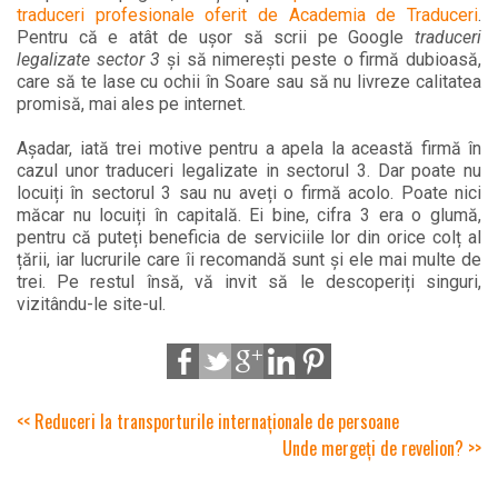
traduceri profesionale oferit de Academia de Traduceri
.
Pentru că e atât de ușor să scrii pe Google
traduceri
legalizate sector 3
și să nimerești peste o firmă dubioasă,
care să te lase cu ochii în Soare sau să nu livreze calitatea
promisă, mai ales pe internet.
Așadar, iată trei motive pentru a apela la această firmă în
cazul unor traduceri legalizate in sectorul 3. Dar poate nu
locuiți în sectorul 3 sau nu aveți o firmă acolo. Poate nici
măcar nu locuiți în capitală. Ei bine, cifra 3 era o glumă,
pentru că puteți beneficia de serviciile lor din orice colț al
țării, iar lucrurile care îi recomandă sunt și ele mai multe de
trei. Pe restul însă, vă invit să le descoperiți singuri,
vizitându-le site-ul.
<< Reduceri la transporturile internaționale de persoane
Unde mergeți de revelion? >>