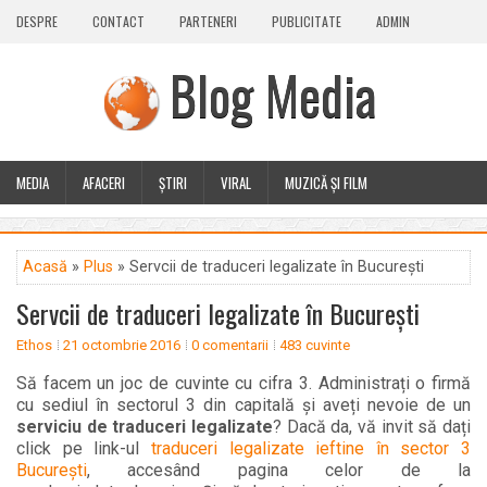
DESPRE
CONTACT
PARTENERI
PUBLICITATE
ADMIN
Blog Media
MEDIA
AFACERI
ȘTIRI
VIRAL
MUZICĂ ȘI FILM
CALEIDOSCOP
BLOG
GUEST POST
PLUS
Acasă
»
Plus
» Servcii de traduceri legalizate în București
Servcii de traduceri legalizate în București
Ethos
21 octombrie 2016
0 comentarii
483 cuvinte
Să facem un joc de cuvinte cu cifra 3. Administrați o firmă
cu sediul în sectorul 3 din capitală și aveți nevoie de un
serviciu de traduceri legalizate
? Dacă da, vă invit să dați
click pe link-ul
traduceri legalizate ieftine în sector 3
București
, accesând pagina celor de la