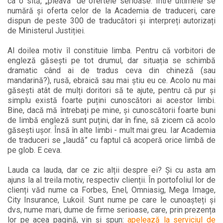
ca o sită, „pleava” de ofertele serioase. Între ultimele se
numără și oferta celor de la Academia de traduceri, care
dispun de peste 300 de traducători și interpreți autorizați
de Ministerul Justiției.
Al doilea motiv îl constituie limba. Pentru că vorbitori de
engleză găsești pe tot drumul, dar situația se schimbă
dramatic când ai de tradus ceva din chineză (sau
mandarină?), rusă, ebraică sau mai știu eu ce. Acolo nu mai
găsești atât de mulți doritori să te ajute, pentru că pur și
simplu există foarte puțini cunoscători ai acestor limbi.
Bine, dacă mă întrebați pe mine, și cunoscătorii foarte buni
de limbă engleză sunt puțini, dar în fine, să zicem că acolo
găsești ușor. Însă în alte limbi - mult mai greu. Iar Academia
de traduceri se „laudă” cu faptul că acoperă orice limbă de
pe glob. E ceva.
Lauda ca lauda, dar ce zic alții despre ei? Și cu asta am
ajuns la al treila motiv, respectiv clienții. În portofoliul lor de
clienți văd nume ca Forbes, Enel, Omniasig, Mega Image,
City Insurance, Lukoil. Sunt nume pe care le cunoașteți și
dvs, nume mari, dume de firme serioase, care, prin prezența
lor pe acea pagină, vin și spun:
apelează la serviciul de