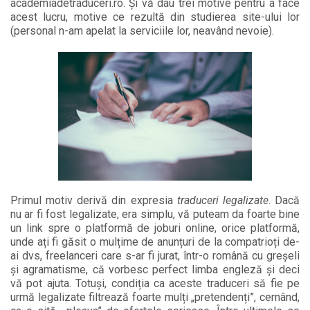
academiadetraduceri.ro. Și vă dau trei motive pentru a face
acest lucru, motive ce rezultă din studierea site-ului lor
(personal n-am apelat la serviciile lor, neavând nevoie).
Primul motiv derivă din expresia
traduceri legalizate
. Dacă
nu ar fi fost legalizate, era simplu, vă puteam da foarte bine
un link spre o platformă de joburi online, orice platformă,
unde ați fi găsit o mulțime de anunțuri de la compatrioți de-
ai dvs, freelanceri care s-ar fi jurat, într-o română cu greșeli
și agramatisme, că vorbesc perfect limba engleză și deci
vă pot ajuta. Totuși, condiția ca aceste traduceri să fie pe
urmă legalizate filtrează foarte mulți „pretendenți”, cernând,