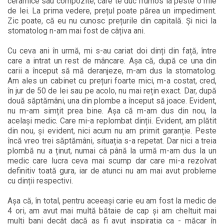
ceramice sau compozite, care te duc frumos la peste o mie
de lei. La prima vedere, prețul poate părea un impediment.
Zic poate, că eu nu cunosc prețurile din capitală. Și nici la
stomatolog n-am mai fost de câțiva ani.
Cu ceva ani în urmă, mi s-au cariat doi dinți din față, între
care a intrat un rest de mâncare. Așa că, după ce una din
carii a început să mă deranjeze, m-am dus la stomatolog.
Am ales un cabinet cu prețuri foarte mici, m-a costat, cred,
în jur de 50 de lei sau pe acolo, nu mai rețin exact. Dar, după
două săptămâni, una din plombe a început să joace. Evident,
nu m-am simțit prea bine. Așa că m-am dus din nou, la
același medic. Care mi-a replombat dinții. Evident, am plătit
din nou, și evident, nici acum nu am primit garanție. Peste
încă vreo trei săptămâni, situația s-a repetat. Dar nici a treia
plombă nu a ținut, numai câ până la urmă m-am dus la un
medic care lucra ceva mai scump dar care mi-a rezolvat
definitiv toată gura, iar de atunci nu am mai avut probleme
cu dinții respectivi.
Așa că, în total, pentru aceeași carie eu am fost la medic de
4 ori, am avut mai multă bătaie de cap și am cheltuit mai
mulți bani decât dacă aș fi avut inspirația ca - măcar în