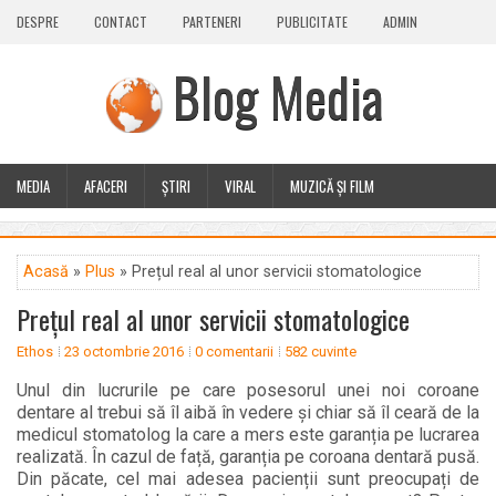
DESPRE
CONTACT
PARTENERI
PUBLICITATE
ADMIN
Blog Media
MEDIA
AFACERI
ȘTIRI
VIRAL
MUZICĂ ȘI FILM
CALEIDOSCOP
BLOG
GUEST POST
PLUS
Acasă
»
Plus
» Prețul real al unor servicii stomatologice
Prețul real al unor servicii stomatologice
Ethos
23 octombrie 2016
0 comentarii
582 cuvinte
Unul din lucrurile pe care posesorul unei noi coroane
dentare al trebui să îl aibă în vedere și chiar să îl ceară de la
medicul stomatolog la care a mers este garanția pe lucrarea
realizată. În cazul de față, garanția pe coroana dentară pusă.
Din păcate, cel mai adesea pacienții sunt preocupați de