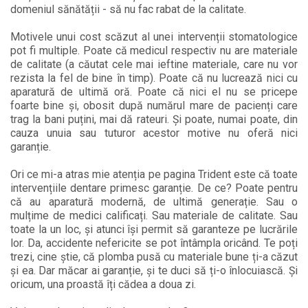
domeniul sănătății - să nu fac rabat de la calitate.
Motivele unui cost scăzut al unei intervenții stomatologice
pot fi multiple. Poate că medicul respectiv nu are materiale
de calitate (a căutat cele mai ieftine materiale, care nu vor
rezista la fel de bine în timp). Poate că nu lucrează nici cu
aparatură de ultimă oră. Poate că nici el nu se pricepe
foarte bine și, obosit după numărul mare de pacienți care
trag la bani puțini, mai dă rateuri. Și poate, numai poate, din
cauza unuia sau tuturor acestor motive nu oferă nici
garanție.
Ori ce mi-a atras mie atenția pe pagina Trident este că toate
intervențiile dentare primesc garanție. De ce? Poate pentru
că au aparatură modernă, de ultimă generație. Sau o
mulțime de medici calificați. Sau materiale de calitate. Sau
toate la un loc, și atunci își permit să garanteze pe lucrările
lor. Da, accidente nefericite se pot întâmpla oricând. Te poți
trezi, cine știe, că plomba pusă cu materiale bune ți-a căzut
și ea. Dar măcar ai garanție, și te duci să ți-o înlocuiască. Și
oricum, una proastă îți cădea a doua zi.