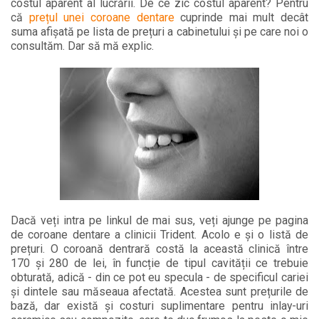
costul aparent al lucrării. De ce zic costul aparent? Pentru
că
prețul unei coroane dentare
cuprinde mai mult decât
suma afișată pe lista de prețuri a cabinetului și pe care noi o
consultăm. Dar să mă explic.
Dacă veți intra pe linkul de mai sus, veți ajunge pe pagina
de coroane dentare a clinicii Trident. Acolo e și o listă de
prețuri. O coroană dentrară costă la această clinică între
170 și 280 de lei, în funcție de tipul cavității ce trebuie
obturată, adică - din ce pot eu specula - de specificul cariei
și dintele sau măseaua afectată. Acestea sunt prețurile de
bază, dar există și costuri suplimentare pentru inlay-uri