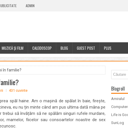
UBLICITATE
ADMIN
MUZICĂ ȘI FILM
CALEIDOSCOP
BLOG
GUEST POST
PLUS
i în familie?
familie?
Blogroll
ii
431 cuvinte
Amiralul
prea spăl haine. Am o mașină de spălat în baie, firește,
tcineva, eu nu țin minte când am pus ultima dată mâna pe
Computer
, ar trebui să învățăm să ne spălăm singuri rufele murdare,
Life is G
or, mamelor, fiicelor sau consoartelor noastre de sex
SunLog
recunosc.