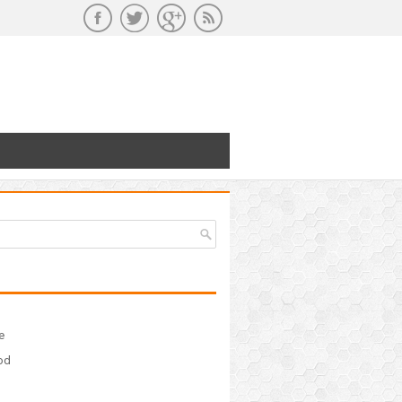
e
ood