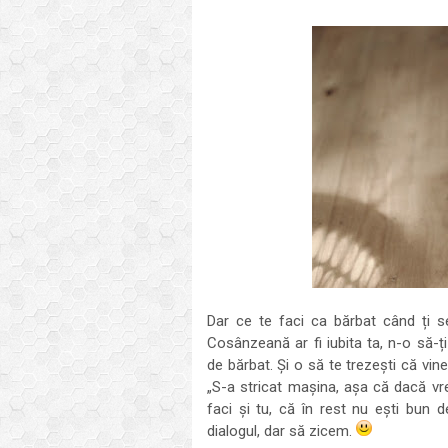
Dar ce te faci ca bărbat când ți s
Cosânzeană ar fi iubita ta, n-o să-ț
de bărbat. Și o să te trezești că vine
„S-a stricat mașina, așa că dacă vr
faci și tu, că în rest nu ești bun
dialogul, dar să zicem.