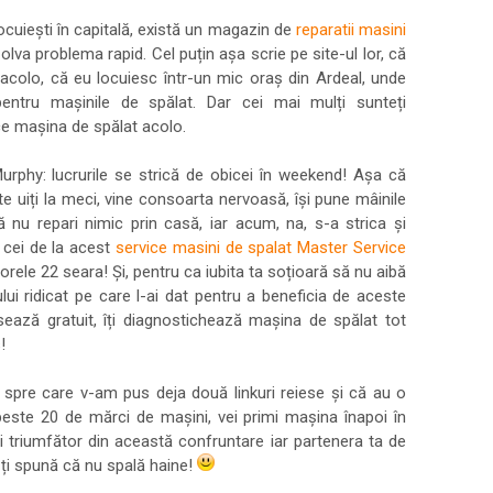
 locuiești în capitală, există un magazin de
reparatii masini
olva problema rapid. Cel puțin așa scrie pe site-ul lor, că
colo, că eu locuiesc într-un mic oraș din Ardeal, unde
entru mașinile de spălat. Dar cei mai mulți sunteți
ce mașina de spălat acolo.
urphy: lucrurile se strică de obicei în weekend! Așa că
e uiți la meci, vine consoarta nervoasă, își pune mâinile
ă nu repari nimic prin casă, iar acum, na, s-a strica și
 cei de la acest
service masini de spalat Master Service
orele 22 seara! Și, pentru ca iubita ta soțioară să nu aibă
ului ridicat pe care l-ai dat pentru a beneficia de aceste
asează gratuit, îți diagnostichează mașina de spălat tot
!
ui spre care v-am pus deja două linkuri reiese și că au o
este 20 de mărci de mașini, vei primi mașina înapoi în
și triumfător din această confruntare iar partenera ta de
-ți spună că nu spală haine!