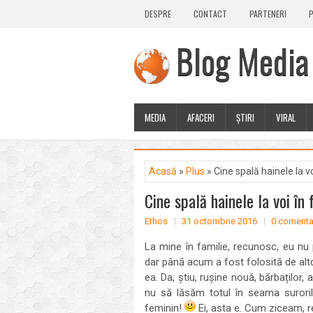
DESPRE
CONTACT
PARTENERI
P
Blog Media
MEDIA
AFACERI
ȘTIRI
VIRAL
Acasă
»
Plus
» Cine spală hainele la vo
Cine spală hainele la voi în 
Ethos
31 octombrie 2016
0 comentar
La mine în familie, recunosc, eu nu 
dar până acum a fost folosită de al
ea. Da, știu, rușine nouă, bărbaților
nu să lăsăm totul în seama suroril
feminin!
Ei, asta e. Cum ziceam, 