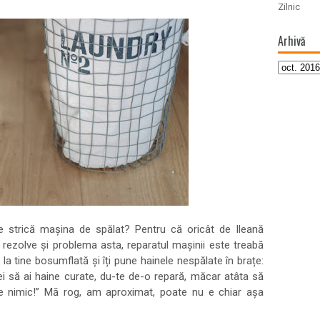
Zilnic
Arhivă
e strică mașina de spălat? Pentru că oricât de Ileană
i rezolve și problema asta, reparatul mașinii este treabă
 la tine bosumflată și îți pune hainele nespălate în brațe:
ei să ai haine curate, du-te de-o repară, măcar atâta să
 de nimic!” Mă rog, am aproximat, poate nu e chiar așa