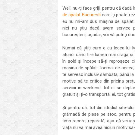
Well, nu-ți face griji, pentru că dacă
de spalat Bucuresti
care-ți poate rez
eu nu mi-am dus mașina de spălat a
nici nu știu dacă avem service p
bucureșteni, așadar, voi vă puteți du
Numai că știți cum e cu legea lui M
atunci când ți-e lumea mai dragă și t
în șold și începe să-ți reproșeze c
mașina de spălat. Tocmai de aceea,
te servesc inclusiv sâmbăta, până la 
motive să te critice din pricina preț
servicii în weekend, tot ei se depl
gratuit și ți-o transportă, ei, tot gratis
Și pentru că, tot din studiul site-ul
grămadă de piese pe stoc, pentru p
timp record, reparată, așa că vei ie
viață nu va mai avea niciun motiv să