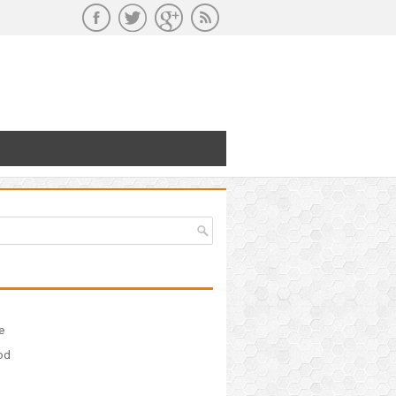
e
ood