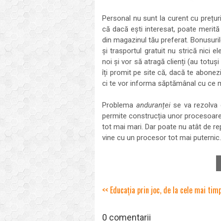
Personal nu sunt la curent cu prețu
că dacă ești interesat, poate merită 
din magazinul tău preferat. Bonusuril
și trasportul gratuit nu strică nici 
noi și vor să atragă clienți (au totu
îți promit pe site că, dacă te abonezi
ci te vor informa săptămânal cu ce m
Problema
anduranței
se va rezolva 
permite construcția unor procesoare 
tot mai mari. Dar poate nu atât de r
vine cu un procesor tot mai puternic..
<< Educația prin joc, de la cele mai tim
0 comentarii