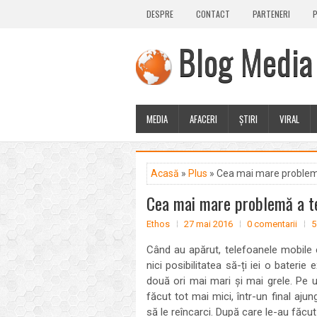
DESPRE
CONTACT
PARTENERI
P
Blog Media
MEDIA
AFACERI
ȘTIRI
VIRAL
Acasă
»
Plus
» Cea mai mare problem
Cea mai mare problemă a t
Ethos
27 mai 2016
0 comentarii
5
Când au apărut, telefoanele mobile 
nici posibilitatea să-ți iei o bateri
două ori mai mari și mai grele. Pe ur
făcut tot mai mici, într-un final aj
să le reîncarci. După care le-au făcut