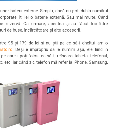
ea unor baterii externe. Simplu, dacă nu poți dubla numărul
orporate, îți iei o baterie externă. Sau mai multe. Când
 pe rezervă. Ca urmare, acestea și-au făcut loc între
turi de huse, încărcătoare și alte accesorii.
ntre 95 și 179 de lei și nu știi pe ce să-i cheltui, am o
isto.ro
. Deși e impropriu să le numim așa, ele fiind în
 pe care-i poți folosi ca să-ți reîncarci tableta, telefonul,
tc etc. Iar când zic telefon mă refer la iPhone, Samsung,