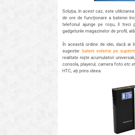
Soluția, în acest caz, este utiliziar
de ore de funcționare a bateriei înc
telefonul ajunge pe roșu, îl treci
gadgeturile magazinelor de profil, ală
În această ordine de idei, dacă ai î
sugestie:
baterii externe pe superm
realitate niște acumulatori universali,
consola, playerul, camera foto etc e
HTC, ați prins ideea.