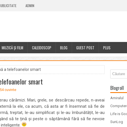
UBLICITATE
ADMIN
MUZICĂ ȘI FILM
CALEIDOSCOP
BLOG
GUEST POST
PLUS
ă a telefoanelor smart
elefoanelor smart
Blogroll
54 cuvinte
Amiralul
erau cărămizi. Mari, grele, se descărcau repede, n-aveai
e externă la ele, ca acum, că asta ar fi însemnat să fie de
Computer
mă, treptat, le-au simplificat și le-au îmbunătățit, le-au
Life is G
ungând să te țină și peste o săptămână fără să fie nevoie
SunLog
 inteligente.