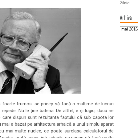
Zilnic
Arhivă
tă foarte frumos, se pricep să facă o mulțime de lucruri
pede. Nu le ține bateria. De altfel, e și logic, dacă ne
e care dispun sunt rezultanta faptului că sub capota lor
 mai e bazat pe arhitectura arhaică a unui simplu aparat
cu mai multe nuclee, ce poate surclasa calculatorul de
i. Așadar, arată super, într-adevăr, se pricep să facă multe