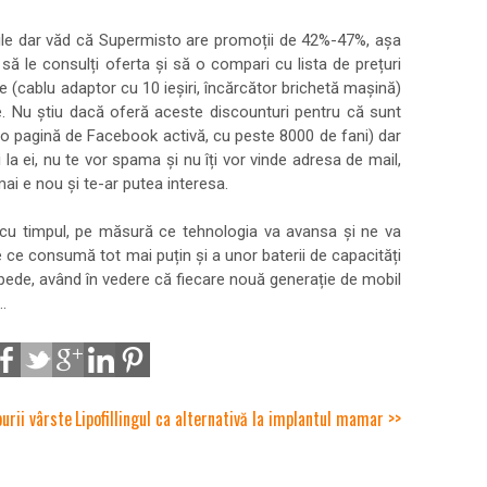
rile dar văd că Supermisto are promoții de 42%-47%, așa
să le consulți oferta și să o compari cu lista de prețuri
e (cablu adaptor cu 10 ieșiri, încărcător brichetă mașină)
ele. Nu știu dacă oferă aceste discounturi pentru că sunt
și o pagină de Facebook activă, cu peste 8000 de fani) dar
 la ei, nu te vor spama și nu îți vor vinde adresa de mail,
ai e nou și te-ar putea interesa.
cu timpul, pe măsură ce tehnologia va avansa și ne va
ce consumă tot mai puțin și a unor baterii de capacități
epede, având în vedere că fiecare nouă generație de mobil
.
purii vârste
Lipofillingul ca alternativă la implantul mamar >>