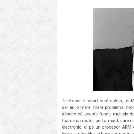
Telefoanele smart sunt subțiri, ara
dar au o mare, mare problemă: mor re
gândim că aceste funcții multiple d
toarce un motor performant, care nu
electronic, ci pe un procesor ARM 
birou al părinților și bunicilor noștr