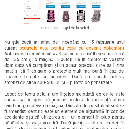
scaune auto copii de la bekid
Nu știu dacă ați aflat, dar începând cu 15 februarie anul
curent
scaunele auto pentru copii au devenit obligatorii
.
Asta înseamnă că dacă aveți un copil cu înălțimea mai mică
de 135 cm și o mașină, îl puteți lua în călătoriile voastre
doar dacă vă cumpărați și un scaun special, care să îl țină
fixat și să îi asigure o protecție mult mai bună în caz de,
Doamne ferește, un accident. Dacă nu, riscați inclusiv
amenzi de circa 400-500 lei și 3 puncte de penalizare.
Legat de tema asta, n-am înțeles niciodată de ce le este
unora atât de greu să-și pună centura de siguranță atunci
când merg undeva cu mașina. Dincolo de posibilitatea de a
fi amendat, centura este un element de siguranță în caz de
accidente așa că utilizarea ei - un element în plus pentru
sănătatea și viața voastră. Dacă jucați la loto și credeți în
șansă, atunci centura e echivalentul unui bilet în plus, gratuit,