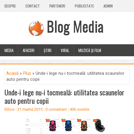
DESPRE
CONTACT
PARTENERI
PUBLICITATE
ADMIN
Blog Media
MEDIA
AFACERI
ȘTIRI
VIRAL
MUZICĂ ȘI FILM
CALEIDOSCOP
BLOG
GUEST POST
PLUS
Acasă
»
Plus
» Unde-i lege nu-i tocmeală: utilitatea scaunelor
auto pentru copii
Unde-i lege nu-i tocmeală: utilitatea scaunelor
auto pentru copii
Ethos
31 martie 2015
0 comentarii
406 cuvinte