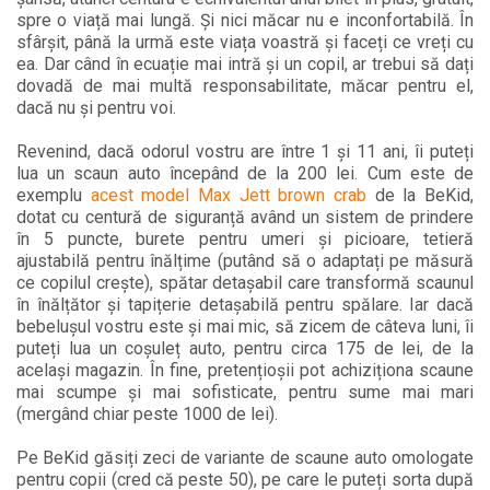
spre o viață mai lungă. Și nici măcar nu e inconfortabilă. În
sfârșit, până la urmă este viața voastră și faceți ce vreți cu
ea. Dar când în ecuație mai intră și un copil, ar trebui să dați
dovadă de mai multă responsabilitate, măcar pentru el,
dacă nu și pentru voi.
Revenind, dacă odorul vostru are între 1 și 11 ani, îi puteți
lua un scaun auto începând de la 200 lei. Cum este de
exemplu
acest model Max Jett brown crab
de la BeKid,
dotat cu centură de siguranță având un sistem de prindere
în 5 puncte, burete pentru umeri și picioare, tetieră
ajustabilă pentru înălțime (putând să o adaptați pe măsură
ce copilul crește), spătar detașabil care transformă scaunul
în înălțător și tapițerie detașabilă pentru spălare. Iar dacă
bebelușul vostru este și mai mic, să zicem de câteva luni, îi
puteți lua un coșuleț auto, pentru circa 175 de lei, de la
același magazin. În fine, pretențioșii pot achiziționa scaune
mai scumpe și mai sofisticate, pentru sume mai mari
(mergând chiar peste 1000 de lei).
Pe BeKid găsiți zeci de variante de scaune auto omologate
pentru copii (cred că peste 50), pe care le puteți sorta după