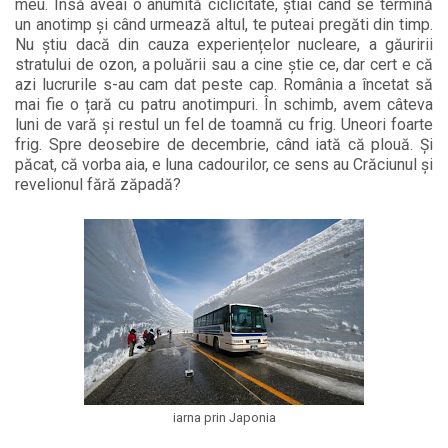
meu. Însă aveai o anumită ciclicitate, știai când se termină
un anotimp și când urmează altul, te puteai pregăti din timp.
Nu știu dacă din cauza experiențelor nucleare, a găuririi
stratului de ozon, a poluării sau a cine știe ce, dar cert e că
azi lucrurile s-au cam dat peste cap. România a încetat să
mai fie o țară cu patru anotimpuri. În schimb, avem câteva
luni de vară și restul un fel de toamnă cu frig. Uneori foarte
frig. Spre deosebire de decembrie, când iată că plouă. Și
păcat, că vorba aia, e luna cadourilor, ce sens au Crăciunul și
revelionul fără zăpadă?
iarna prin Japonia