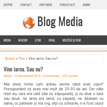
DESPRE
CONTACT
PARTENERI
PUBLICITATE
ADMIN
Blog Media
MEDIA
AFACERI
ȘTIRI
VIRAL
MUZICĂ ȘI FILM
CALEIDOSCOP
BLOG
GUEST POST
PLUS
Acasă
»
Plus
» Vine iarna. Sau nu?
Vine iarna. Sau nu?
Aldus
15 decembrie 2014
0 comentarii
572 cuvinte
Mai țineți minte cum arătau iernile când erați copii?
Presupunând că aveți mai mult de 20-30 de ani. Din câte
rețin eu, vara era cald (dar nu zăpușeală), și nu doar o lună
sau două. Iar iarna era iarnă, cu zăpadă, ne dădeam cu
sania, cu patinele și mă rog, alții cu schiurile, n-a fost cazul