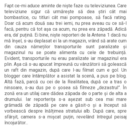
Fapt ce-mi aduce aminte de niște faze cu televiziunea. Care
televiziune sigur că urmărește să dea știri cât mai
bombastice, cu titluri cât mai pompoase, să facă rating.
Doar că acum două sau trei ierni, nu prea aveau cu ce să-l
facă, pentru că tot așa ca acum, nu prea era zăpadă. Adică
era, da' puțină. Ei bine, niște reporteri de la Antena 1 dacă nu
mă înșel, s-au deplasat ei la un magazin, vrând să arate cum
din cauza nămeților transporturile sunt paralizate și
magazinul nu se poate alimenta cu cele de trebuință.
Evident, transporturile nu erau paralizate iar magazinul era
plin. Așa că s-au apucat împreună cu vânzătorii să golească
un raft din magazin, după care l-au filmat cum e gol. Un
blogger care întâmplător a asistat la scenă, a pus pe blog.
Altă fază, parcă cu cei de la Realitatea, după ce a tras o
ninsoare, s-au dus pe o șosea să filmeze „dezastrul”. În
zonă era un utilaj care dădea zăpada de o parte și de alta a
drumului. Iar reporterița s-a așezat sub cea mai mare
grămadă de zăpadă pe care a găsit-o și a început să
vorbească despre înălțimea stratului alb. După care, spre
sfârșit, camera s-a mișcat puțin, revelând întregul peisaj
încojurător...