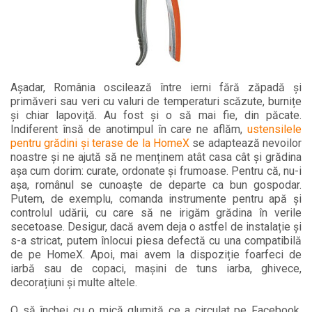
Așadar, România oscilează între ierni fără zăpadă și
primăveri sau veri cu valuri de temperaturi scăzute, burnițe
și chiar lapoviță. Au fost și o să mai fie, din păcate.
Indiferent însă de anotimpul în care ne aflăm,
ustensilele
pentru grădini și terase de la HomeX
se adaptează nevoilor
noastre și ne ajută să ne menținem atât casa cât și grădina
așa cum dorim: curate, ordonate și frumoase. Pentru că, nu-i
așa, românul se cunoaște de departe ca bun gospodar.
Putem, de exemplu, comanda instrumente pentru apă și
controlul udării, cu care să ne irigăm grădina în verile
secetoase. Desigur, dacă avem deja o astfel de instalație și
s-a stricat, putem înlocui piesa defectă cu una compatibilă
de pe HomeX. Apoi, mai avem la dispoziție foarfeci de
iarbă sau de copaci, mașini de tuns iarba, ghivece,
decorațiuni și multe altele.
O să închei cu o mică glumiță ce a circulat pe Facebook.