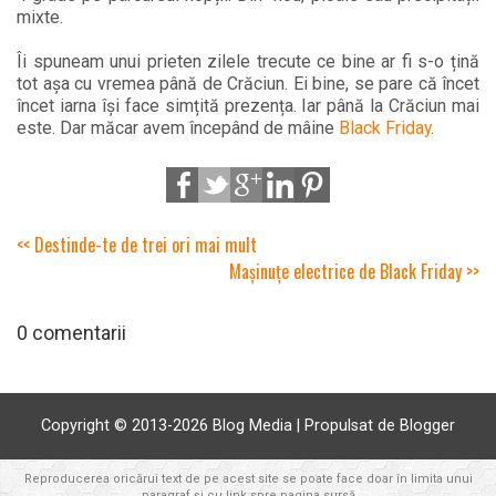
mixte.
Îi spuneam unui prieten zilele trecute ce bine ar fi s-o țină
tot așa cu vremea până de Crăciun. Ei bine, se pare că încet
încet iarna își face simțită prezența. Iar până la Crăciun mai
este. Dar măcar avem începând de mâine
Black Friday
.
<< Destinde-te de trei ori mai mult
Mașinuțe electrice de Black Friday >>
0 comentarii
Copyright © 2013-
2026 Blog Media | Propulsat de Blogger
Reproducerea oricărui text de pe acest site se poate face doar în limita unui
paragraf și cu link spre pagina sursă