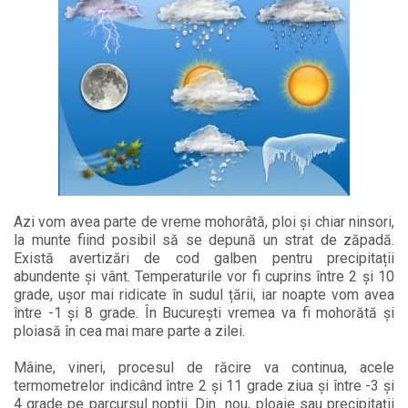
Azi vom avea parte de vreme mohorâtă, ploi și chiar ninsori,
la munte fiind posibil să se depună un strat de zăpadă.
Există avertizări de cod galben pentru precipitații
abundente și vânt. Temperaturile vor fi cuprins între 2 și 10
grade, ușor mai ridicate în sudul țării, iar noapte vom avea
între -1 și 8 grade. În București vremea va fi mohorătă și
ploiasă în cea mai mare parte a zilei.
Mâine, vineri, procesul de răcire va continua, acele
termometrelor indicând între 2 și 11 grade ziua și între -3 și
4 grade pe parcursul nopții. Din nou, ploaie sau precipitații