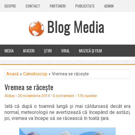
DESPRE
CONTACT
PARTENERI
PUBLICITATE
ADMIN
Blog Media
MEDIA
AFACERI
ȘTIRI
VIRAL
MUZICĂ ȘI FILM
CALEIDOSCOP
BLOG
GUEST POST
PLUS
Acasă
»
Caleidoscop
» Vremea se răcește
Vremea se răcește
Aldus
20 noiembrie 2014
0 comentarii
176 cuvinte
Iată că după o toamnă lungă și mai călduroasă decât era
normal, meteorologii ne avertizează că începând de astăzi,
joi, vremea va începe să se răcească în toată țara.