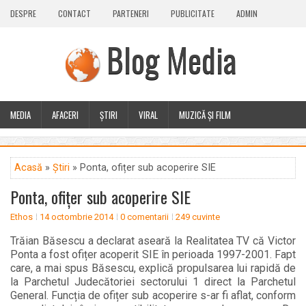
DESPRE
CONTACT
PARTENERI
PUBLICITATE
ADMIN
Blog Media
MEDIA
AFACERI
ȘTIRI
VIRAL
MUZICĂ ȘI FILM
CALEIDOSCOP
BLOG
GUEST POST
PLUS
Acasă
»
Știri
» Ponta, ofițer sub acoperire SIE
Ponta, ofițer sub acoperire SIE
Ethos
14 octombrie 2014
0 comentarii
249 cuvinte
Trăian Băsescu a declarat aseară la Realitatea TV că Victor
Ponta a fost ofițer acoperit SIE în perioada 1997-2001. Fapt
care, a mai spus Băsescu, explică propulsarea lui rapidă de
la Parchetul Judecătoriei sectorului 1 direct la Parchetul
General. Funcția de ofițer sub acoperire s-ar fi aflat, conform