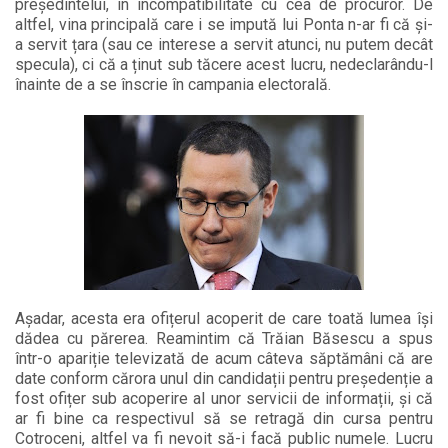
președintelui, în incompatibilitate cu cea de procuror. De
altfel, vina principală care i se impută lui Ponta n-ar fi că și-
a servit țara (sau ce interese a servit atunci, nu putem decât
specula), ci că a ținut sub tăcere acest lucru, nedeclarându-l
înainte de a se înscrie în campania electorală.
Așadar, acesta era ofițerul acoperit de care toată lumea își
dădea cu părerea. Reamintim că Trăian Băsescu a spus
într-o apariție televizată de acum câteva săptămâni că are
date conform cărora unul din candidații pentru președenție a
fost ofițer sub acoperire al unor servicii de informații, și că
ar fi bine ca respectivul să se retragă din cursa pentru
Cotroceni, altfel va fi nevoit să-i facă public numele. Lucru