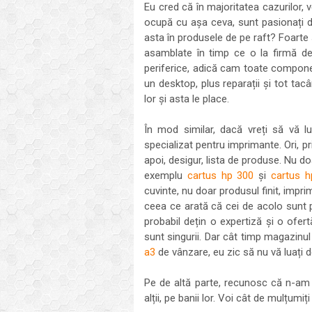
Eu cred că în majoritatea cazurilor, 
ocupă cu așa ceva, sunt pasionați d
asta în produsele de pe raft? Foarte 
asamblate în timp ce o la firmă de 
periferice, adică cam toate componen
un desktop, plus reparații și tot tac
lor și asta le place.
În mod similar, dacă vreți să vă 
specializat pentru imprimante. Ori, p
apoi, desigur, lista de produse. Nu do
exemplu
cartus hp 300
și
cartus h
cuvinte, nu doar produsul finit, impri
ceea ce arată că cei de acolo sunt p
probabil dețin o expertiză și o ofe
sunt singurii. Dar cât timp magazinul
a3
de vânzare, eu zic să nu vă luați 
Pe de altă parte, recunosc că n-am
alții, pe banii lor. Voi cât de mulțum