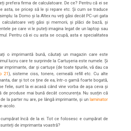
veți prefera firma de calculatoare. De ce? Pentru că ei se
e asta, se pricep să le și repare etc. Și cum se traduce
simplu: la Domo și la Altex nu veți găsi decât PC-uri gata
calculatoare veți găsi și memorii, și plăci de bază, și
tele pe care vi le puteți imagina legat de un laptop sau
âmul. Pentru că ei cu asta se ocupă, asta e specialitatea
luați o imprimantă bună, căutați un magazin care este
rimul lucru care te surprinde la Cartușeria este numele. Și
ar imprimante, dar și cartușe (de toate tipurile, vă dau ca
p 21
), sisteme ciss, tonere, cerneală refill etc. Cu alte
manta, dar și tot ce ține de ea, într-o gamă foarte bogată,
e felie, sunt la ei acasă când vine vorba de așa ceva și
rtă de produse mai bună decât concurența. Nu susțin că
 de la parter nu are, pe lângă imprimante, și un
laminator
de-acolo.
 cumpărat încă de la ei. Tot ce folosesc e cumpărat de
iți sunteți de imprimanta voastră?