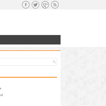
e
ood