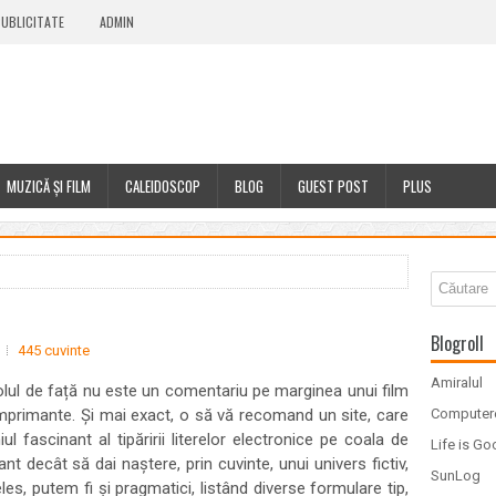
UBLICITATE
ADMIN
MUZICĂ ȘI FILM
CALEIDOSCOP
BLOG
GUEST POST
PLUS
Blogroll
445 cuvinte
Amiralul
icolul de față nu este un comentariu pe marginea unui film
imprimante. Și mai exact, o să vă recomand un site, care
Computer
 fascinant al tipăririi literelor electronice pe coala de
Life is G
nt decât să dai naștere, prin cuvinte, unui univers fictiv,
SunLog
es, putem fi și pragmatici, listând diverse formulare tip,