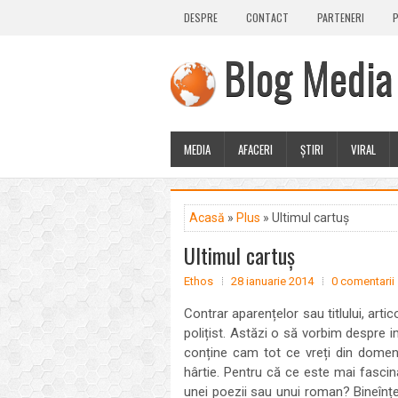
DESPRE
CONTACT
PARTENERI
P
Blog Media
MEDIA
AFACERI
ȘTIRI
VIRAL
Acasă
»
Plus
» Ultimul cartuș
Ultimul cartuș
Ethos
28 ianuarie 2014
0 comentarii
Contrar aparențelor sau titlului, art
polițist. Astăzi o să vorbim despre 
conține cam tot ce vreți din domeniul
hârtie. Pentru că ce este mai fascina
unei poezii sau unui roman? Bineînțel