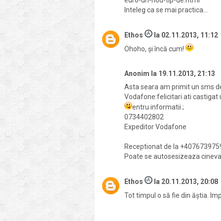
euro-un-nou-tip-de.html
Inteleg ca se mai practica...
Ethos
la
02.11.2013, 11:12
Ohoho, și încă cum!
Anonim
la
19.11.2013, 21:13
Asta seara am primit un sms de
Vodafone:felicitari ati castig
entru informatii ;
0734402802
Expeditor Vodafone
Receptionat de la +407673975
Poate se autosesizeaza cineva si
Ethos
la
20.11.2013, 20:08
Tot timpul o să fie din ăștia. Imp