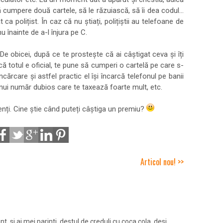
 cumpere două cartele, să le răzuiască, să îi dea codul...
 ca polițist. În caz că nu știați, polițiștii au telefoane de
u înainte de a-l înjura pe C.
e obicei, după ce te prostește că ai câștigat ceva și îți
 totul e oficial, te pune să cumperi o cartelă pe care s-
încărcare și astfel practic el își încarcă telefonul pe banii
unui număr dubios care te taxează foarte mult, etc.
atenți. Cine știe când puteți câștiga un premiu?
Articol nou! >>
t. si ai mei parinti, destul de creduli cu coca cola, desi