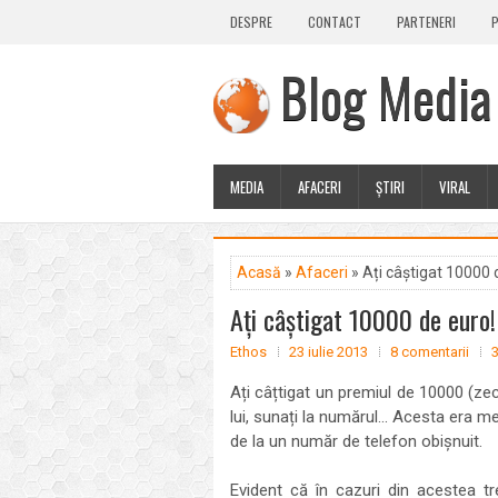
DESPRE
CONTACT
PARTENERI
P
Blog Media
MEDIA
AFACERI
ȘTIRI
VIRAL
Acasă
»
Afaceri
» Ați câștigat 10000 
Ați câștigat 10000 de euro!
Ethos
23 iulie 2013
8 comentarii
3
Ați câțtigat un premiul de 10000 (ze
lui, sunați la numărul... Acesta era 
de la un număr de telefon obișnuit.
Evident că în cazuri din acestea tr