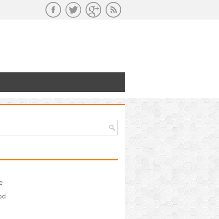
e
ood