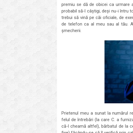
premiu se dă de obicei ca urmare a 
probabil să-l câștigi, deși nu-i întru 
trebui să vină pe căi oficiale, de ex
de telefon ca al meu sau al tău. Aș
șmecherii.
Prietenul meu a sunat la numărul re
felul de întrebări (la care C. a furni
că-l cheamă altfel), bărbatul de la c
fixe) făcându-se că îl verifică prin 