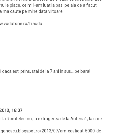
nu le place. ce mi l-am luat la pasi pe ala de a facut
sa ma caute pe mine data viitoare.
www.vodafone.ro/frauda
i daca esti prins, stai de la 7 ani in sus... pe bara!
2013, 16:07
e la Romtelecom, la extragerea de la Antena1, la care
ndraganescu.blogspot.ro/2013/07/am-castigat-5000-de-