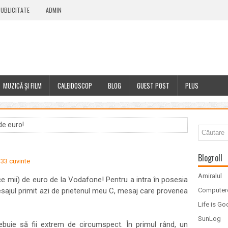
UBLICITATE
ADMIN
MUZICĂ ȘI FILM
CALEIDOSCOP
BLOG
GUEST POST
PLUS
de euro!
Blogroll
33 cuvinte
Amiralul
ce mii) de euro de la Vodafone! Pentru a intra în posesia
mesajul primit azi de prietenul meu C, mesaj care provenea
Computer
Life is G
SunLog
ebuie să fii extrem de circumspect. În primul rând, un