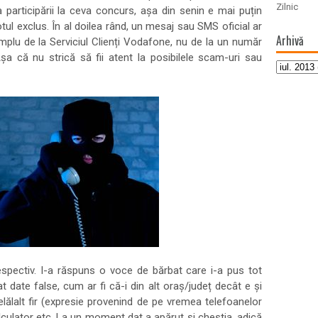
Zilnic
participării la ceva concurs, așa din senin e mai puțin
totul exclus. În al doilea rând, un mesaj sau SMS oficial ar
Arhivă
emplu de la Serviciul Clienți Vodafone, nu de la un număr
a că nu strică să fii atent la posibilele scam-uri sau
spectiv. I-a răspuns o voce de bărbat care i-a pus tot
zat date false, cum ar fi că-i din alt oraș/județ decât e și
elălalt fir (expresie provenind de pe vremea telefoanelor
calculator etc. La un moment dat a apărut și chestia, adică