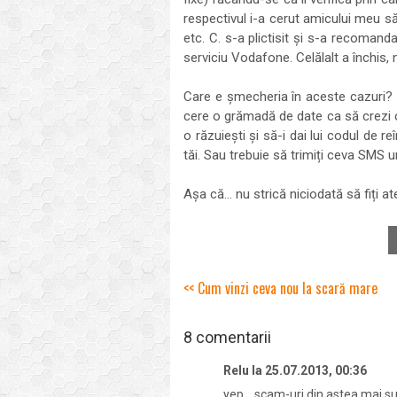
respectivul i-a cerut amicului meu să
etc. C. s-a plictisit și s-a recomandat
serviciu Vodafone. Celălalt a închis, n
Care e șmecheria în aceste cazuri? D
cere o grămadă de date ca să crezi că
o răzuiești și să-i dai lui codul de re
tăi. Sau trebuie să trimiți ceva SMS 
Așa că... nu strică niciodată să fiți 
<< Cum vinzi ceva nou la scară mare
8 comentarii
Relu
la
25.07.2013, 00:36
yep... scam-uri din astea mai sun