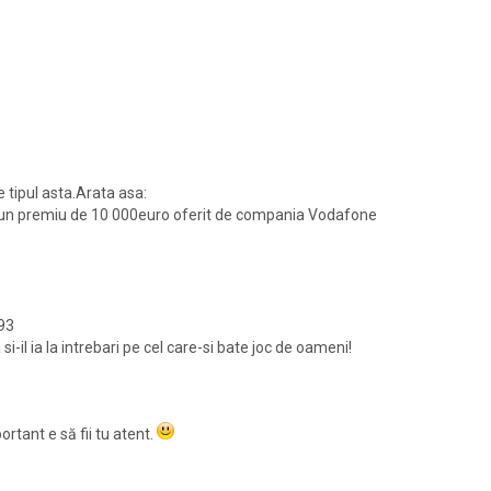
 tipul asta.Arata asa:
at un premiu de 10 000euro oferit de compania Vodafone
93
-il ia la intrebari pe cel care-si bate joc de oameni!
ortant e să fii tu atent.