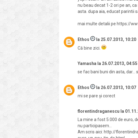
nu beau decat 1-2 ori pe an, ca 
asta. dupa aia, educat parintii 
mai multe detalii pe https://
Ethos
la
25.07.2013, 10:20
Că bine zici.
Yamasha
la
26.07.2013, 04:55
se fac bani buni din asta, dar... s
Ethos
la
26.07.2013, 10:07
mi se pare și corect
florentindraganescu
la
01.11.
La mine a fost 5.000 de euro, d
nu participasem...
Am scris aici: http://florenti